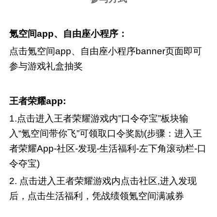
氪空间
app
、自由座小程序：
点击氪空间
app
、自由座小程序
banner
页面即可
参与游戏礼盒抽奖
王者荣耀
app:
1.
点击进入王者荣耀游戏内
”
口令夺宝
”
板块输
入
“
氪空间带你飞
”
可领取口令奖励
(
步骤：进入王
者荣耀
App-
社区
-
发现
-
生活福利
-
左下角滚动栏
-
口
令夺宝
)
2.
点击进入王者荣耀游戏内点击社区
,
进入发现
后，点击生活福利，凭战绩领氪空间满减券