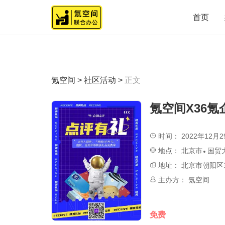
首页
氪空间
>
社区活动
>
正文
氪空间X36氪
时间：
2022年12月29
地点：
北京市
国贸
地址：
北京市朝阳区
主办方：
氪空间
免费