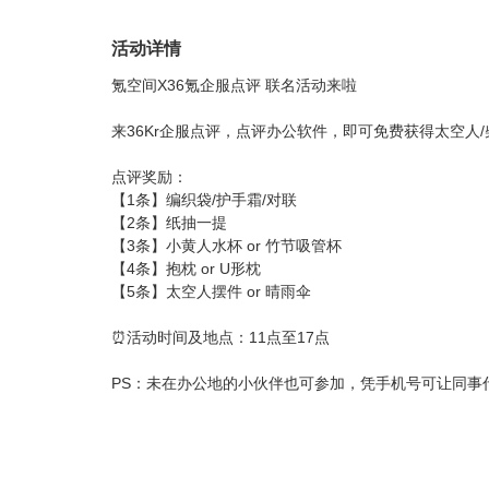
活动详情
氪空间X36氪企服点评 联名活动来啦
来36Kr企服点评，点评办公软件，即可免费获得太空人
点评奖励：
【1条】编织袋/护手霜/对联
【2条】纸抽一提
【3条】小黄人水杯 or 竹节吸管杯
【4条】抱枕 or U形枕
【5条】太空人摆件 or 晴雨伞
⏰活动时间及地点：11点至17点
PS：未在办公地的小伙伴也可参加，凭手机号可让同事