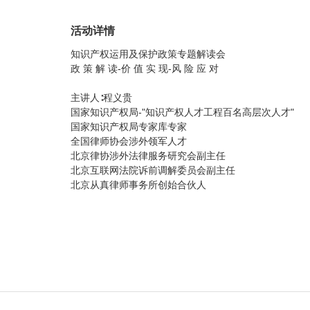
活动详情
知识产权运用及保护政策专题解读会
政 策 解 读-价 值 实 现-风 险 应 对
主讲人∶程义贵
国家知识产权局-"知识产权人才工程百名高层次人才"
国家知识产权局专家库专家
全国律师协会涉外领军人才
北京律协涉外法律服务研究会副主任
北京互联网法院诉前调解委员会副主任
北京从真律师事务所创始合伙人