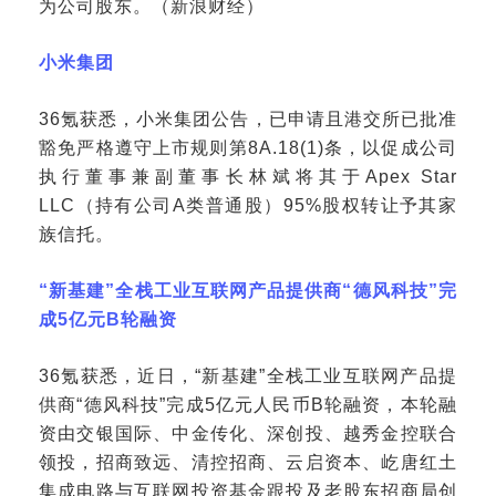
为公司股东。（新浪财经）
小米集团
36氪获悉，小米集团公告，已申请且港交所已批准
豁免严格遵守上市规则第8A.18(1)条，以促成公司
执行董事兼副董事长林斌将其于Apex Star
LLC（持有公司A类普通股）95%股权转让予其家
族信托。
“新基建”全栈工业互联网产品提供商“德风科技”完
成5亿元B轮融资
36氪获悉，近日，“新基建”全栈工业互联网产品提
供商“德风科技”完成5亿元人民币B轮融资，本轮融
资由交银国际、中金传化、深创投、越秀金控联合
领投，招商致远、清控招商、云启资本、屹唐红土
集成电路与互联网投资基金跟投及老股东招商局创