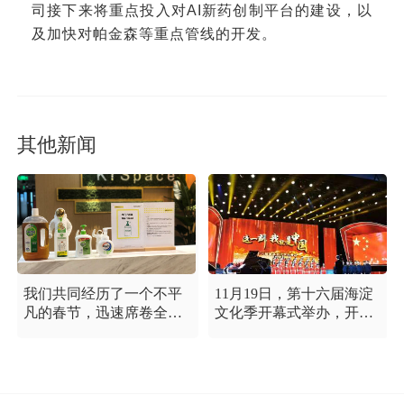
司接下来将重点投入对AI新药创制平台的建设，以
及加快对帕金森等重点管线的开发。
其他新闻
我们共同经历了一个不平
11月19日，第十六届海淀
凡的春节，迅速席卷全国
文化季开幕式举办，开幕
的新型冠状病毒疫情牵动
式以“这一刻 我就是中
着每个人的心，这是一段
国”为主题，充分展现海淀
需要我们万众一心、鼓足
区各界干部群众在区委区
信心的时期，氪空间希望
政府的坚强领导下，在国