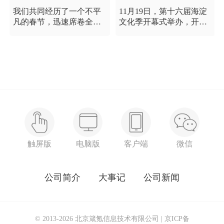
我们共同经历了一个不平
11月19日，第十六届海淀
凡的春节，迅速席卷全国
文化季开幕式举办，开幕
的新型冠状病毒疫情牵动
式以“这一刻 我就是中
着每个人的心，这是一段
国”为主题，充分展现海淀
需要我们万众一心、鼓足
区各界干部群众在区委区
信心的时期，氪空间希望
政府的坚强领导下，在国
和优秀的你们在一起，齐
庆服务保障工作中表现出
心协力，共氪疫情！
的特别讲政治、特别讲团
结、特别讲奉献的一流精
神风貌，以及催人泪下的
感人事迹。
触屏版
电脑版
客户端
微信
公司简介
大事记
公司新闻
© 2013-2026 北京箴氪信息技术有限公司 |
京ICP备