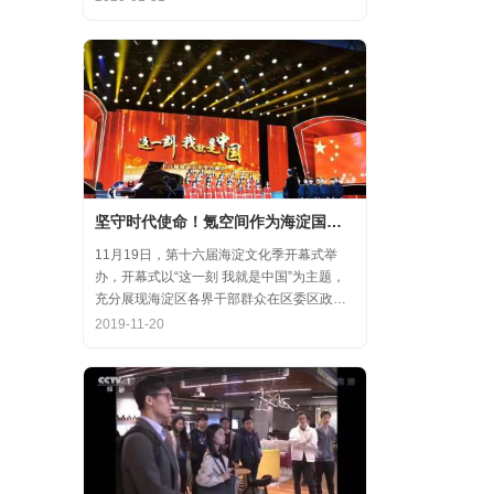
齐心协力，共氪疫情！
坚守时代使命！氪空间作为海淀国庆游园保障先进代表亮相
11月19日，第十六届海淀文化季开幕式举
办，开幕式以“这一刻 我就是中国”为主题，
充分展现海淀区各界干部群众在区委区政府
的坚强领导下，在国庆服务保障工作中表现
2019-11-20
出的特别讲政治、特别讲团结、特别讲奉献
的一流精神风貌，以及催人泪下的感人事
迹。