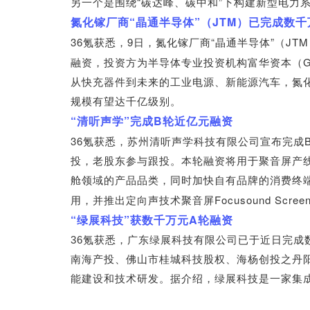
“
”
另一个是围绕
碳达峰、碳中和
下构建新型电力
“
”
JTM
氮化镓厂商
晶通半导体
（
）已完成数千
36
9
“
”
JTM
氪获悉，
日，氮化镓厂商
晶通半导体
（
融资，投资方为半导体专业投资机构富华资本（
从快充器件到未来的工业电源、新能源汽车，氮
规模有望达千亿级别。
“
”
B
清听声学
完成
轮近亿元融资
36
氪获悉，苏州清听声学科技有限公司宣布完成
投，老股东参与跟投。本轮融资将用于聚音屏产
舱领域的产品品类，同时加快自有品牌的消费终
Focusound Scree
用，并推出定向声技术聚音屏
“
”
A
绿展科技
获数千万元
轮融资
36
氪获悉，广东绿展科技有限公司已于近日完成
南海产投、佛山市桂城科技股权、海杨创投之丹
能建设和技术研发。据介绍，绿展科技是一家集