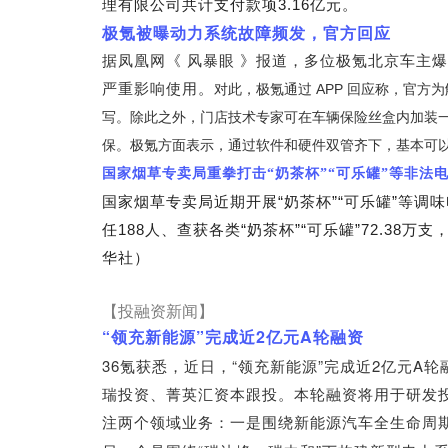
理有限公司共计支付款项3.16亿元。
极氪被曝动力系统故障频发，官方回应
据凤凰网《 风暴眼 》报道，多位极氪北京车主爆
严重影响使用。
对此，
极氪通过 APP 回应称，官
写。
除此之外，门店技术专家可在车辆保险丝盒内加装
保。
极氪方面表示，通过软件和硬件双管齐下，基本可
国家烟草专卖局重拳打击“奶茶杯”“可乐罐”等非法
国家烟草专卖局近期开展“奶茶杯”“可乐罐”等调
任188人、查获各类“奶茶杯”“可乐罐”72.3
华社）
【投融资新闻】
“
”
2
A
领充新能源
完成近
亿元
轮融资
36
“
”
2
A
氪获悉，近日，
领充新能源
完成近
亿元
轮
瑞投资、菁英汇资本跟投。本轮融资将用于研发
注两个领域业务：一是围绕新能源汽车全生命周