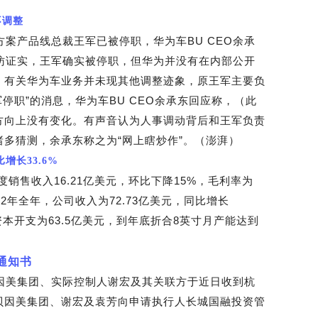
不调整
方案产品线总裁王军已被停职，华为车BU CEO余承
访证实，王军确实被停职，但华为并没有在内部公开
，有关华为车业务并未现其他调整迹象，原王军主要负
军停职”的消息，华为车BU CEO余承东回应称，（此
方向上没有变化。有声音认为人事调动背后和王军负责
多猜测，余承东称之为“网上瞎炒作”。（澎湃）
增长33.6%
度销售收入16.21亿美元，环比下降15%，毛利率为
2年全年，公司收入为72.73亿美元，同比增长
资本开支为63.5亿美元，到年底折合8英寸月产能达到
通知书
因美集团、实际控制人谢宏及其关联方于近日收到杭
贝因美集团、谢宏及袁芳向申请执行人长城国融投资管