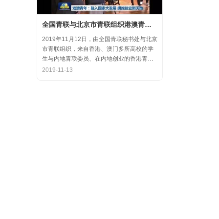
全国青联与北京市青联组织港澳青年代表参访氪空间
2019年11月12日，由全国青联秘书处与北京
市青联组织，来自香港、澳门多所高校的学
生与内地青联委员、在内地创业的香港青年
代表，围绕“融入国家大发展，拥抱创业新天
2019-11-13
地”的主题，在中关村创业大街开展了内地和
香港优秀创业代表的分享交流会，交流结束
后，港澳学生一行参观了氪空间。