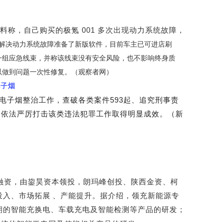
料称，自己购买的极氪 001 多次出现动力系统故障，
方为解决动力系统故障准备了新版软件，目前车主已可进店刷
一组应急线束，并称该线束没有安全风险，也不影响终身质
以做到问题一次性修复。
（观察者网）
电子烟
味电子烟整治工作，查破各类案件593起、追究刑事责
8万支，依法严厉打击该类违法犯罪工作取得明显成效。（新
融资，由鋆昊资本领投，朗玛峰创投、陕西金资、柯
投入、市场拓展
、产能提升。据介绍，领充新能源专
期的智能充换电、车载充电及智能检测等产品的研发；