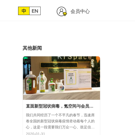
会员中心
其他新闻
直面新型冠状病毒，氪空间与会员协力共氪疫情
我们共同经历了一个不平凡的春节，迅速席
卷全国的新型冠状病毒疫情牵动着每个人的
心，这是一段需要我们万众一心、鼓足信心
的时期，氪空间希望和优秀的你们在一起，
2020-01-31