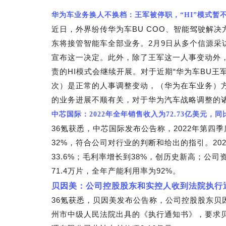
华为车业务换人不换档：王军被停职，“HI”模式暂
近日，外界纷传华为车BU COO、智能驾驶解决
东将接管智能车全部业务。2月9日从多个信源采
宣布这一决定。此外，除了王军这一人事变动外
责的HI模式会继续开展。对于近期“华为车BU王
次）是正常的人事调整变动，（华为在车业务）
的业务进展不顺有关，对于华为汽车战略调整的诸
中芯国际：2022年全年销售收入为72.73亿美元，同比
36
氪获悉，中芯国际发布公告称，2022年第四季
32%，符合公司对行业的判断和给出的指引。202
33.6%；毛利率增长到38%，创历史新高；公司
71.4万片，全年产能利用率为92%。
贝因美：公司控股股东和实控人收到法院执行
36
氪获悉，贝因美发布公告称，公司控股股东贝
州市中级人民法院出具的《执行通知书》，要求