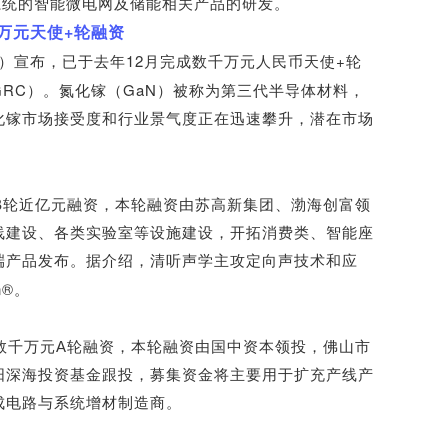
系统的智能微电网及储能相关产品的研发。
+
万元天使
轮融资
12
+
）宣布，已于去年
月完成数千万元人民币天使
轮
GRC
GaN
）。氮化镓（
）被称为第三代半导体材料，
化镓市场接受度和行业景气度正在迅速攀升，潜在市场
B
轮近亿元融资，本轮融资由苏高新集团、渤海创富领
线建设、各类实验室等设施建设，开拓消费类、智能座
端产品发布。据介绍，清听声学主攻定向声技术和应
n®
。
数千万元A轮融资，本轮融资由国中资本领投，佛山市
阳深海投资基金跟投，募集资金将主要用于扩充产线产
成电路与系统增材制造商。