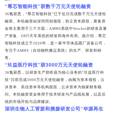
“
”
尊芯智能科技
获数千万元天使轮融资
36
氪获悉，“尊芯智能科技”已于近日完成数千万元天使轮
融资。本轮融资由深圳同创领投，协立资本跟投，募集资
金将主要用于三个方面：AMHS系统中Stocker的研发及量
产准备、OHT天车系统的研发和海外布局。据介绍，尊芯
智能科技成立于2020年，是一家半导体晶圆厂设备公司，
专注于AMHS（自动物料搬运系统）的生产、研发和销
售。
“
”
3000
玖益医疗科技
获
万元天使轮融资
36
氪获悉，以研发生产助听器为核心业务的“玖益医疗科
技”日前完成3000万元天使轮融资，由顺为资本领投，云
沐资本、高信资本等机构跟投，云沐资本为独家财务顾
问。本轮融资资金将用于技术研发与产品线拓展，以及后
续的市场开拓与品牌建设。
“
深圳生物人工肾脏和胰腺研发公司
华源再生