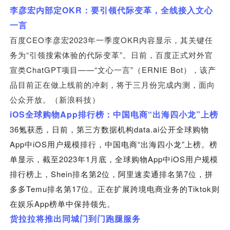
OKR
李彦宏内部定
：要引领代际变革，全线接入文心
一言
CEO
2023
OKR
百度
李彦宏
年一季度
内容显示，其关键任
“
”
务为
引领搜索体验的代际变革
。日前，百度正式对外官
ChatGPT
——“
”
ERNIE Bot
宣类
项目
文心一言
（
），该产
品目前正在做上线前的冲刺，将于三月份完成内测，面向
公众开放。（新浪科技）
iOS
App
“
”
全球购物
排行榜：中国电商
出海四小龙
上榜
36
data.ai
氪获悉，日前，第三方数据机构
公开全球购物
App
iOS
“
”
中
用户规模排行，中国电商
出海四小龙
上榜。榜
2023
1
App
iOS
单显示，截至
年
月底，全球购物
中
用户规模
Shein
2
7
排行榜上，
排名第
位，阿里速卖通排名第
位，拼
Temu
17
Tiktok
多多
排名第
位。正在扩展跨境电商业务的
则
App
在娱乐
榜单中保持领先。
货拉拉将推出同城门到门跑腿服务