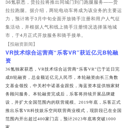
36
——
氪获悉，货拉拉将推出同城门到门跑腿服务
货
拉拉跑腿。据介绍，两轮电动车将成为该业务的主要运
3
力，预计将于
月中旬全面开放骑手注册和用户人气征
集活动，并根据人气和线上骑手注册情况选择落地城
4
市，于
月正式开放服务和骑手接单。
【投融资新闻】
VR
“
VR”
B
技术综合运营商
乐客
获近亿元
轮融
资
36
氪独家获悉，VR技术综合运营商“乐客VR”已于近日完
成B轮融资，总金额近亿元人民币，本轮融资由长三角数
文基金领投，中关村中诺基金跟投，海蓝资本提供独家财
务顾问服务。本轮融资完成后，乐客将持续开展品牌建
设，并扩大全国范围内的联营规模。2019年底，乐客正式
推出乐客VR科技娱乐空间联营商业模式，现阶段已在全国
范围内开出超过400家门店，预计2023年底将突破1000
家。