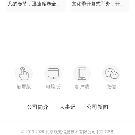
凡的春节，迅速席卷全国
文化季开幕式举办，开幕
的新型冠状病毒疫情牵动
式以“这一刻 我就是中
着每个人的心，这是一段
国”为主题，充分展现海淀
需要我们万众一心、鼓足
区各界干部群众在区委区
信心的时期，氪空间希望
政府的坚强领导下，在国
和优秀的你们在一起，齐
庆服务保障工作中表现出
心协力，共氪疫情！
的特别讲政治、特别讲团
结、特别讲奉献的一流精
神风貌，以及催人泪下的
感人事迹。
触屏版
电脑版
客户端
微信
公司简介
大事记
公司新闻
© 2013-2026 北京箴氪信息技术有限公司 |
京ICP备