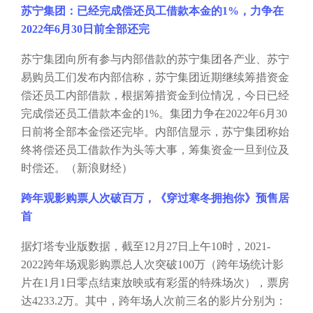
苏宁集团：已经完成偿还员工借款本金的
1%，力争在
2022年6月30日前全部还完
苏宁集团向所有参与内部借款的苏宁集团各产业、苏宁
易购员工们发布内部信称，苏宁集团近期继续筹措资金
偿还员工内部借款，根据筹措资金到位情况，今日已经
完成偿还员工借款本金的
1%。集团力争在2022年6月30
日前将全部本金偿还完毕。内部信显示，苏宁集团称始
终将偿还员工借款作为头等大事，筹集资金一旦到位及
时偿还。（新浪财经）
跨年观影购票人次破百万，《穿过寒冬拥抱你》预售居
首
据灯塔专业版数据，截至
12月27日上午10时，2021-
2022跨年场观影购票总人次突破100万（跨年场统计影
片在1月1日零点结束放映或有彩蛋的特殊场次），票房
达4233.2万。其中，跨年场人次前三名的影片分别为：