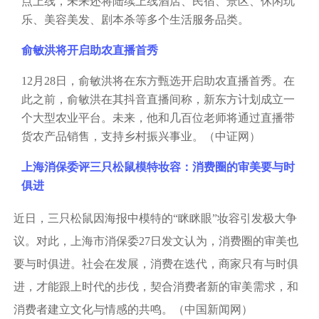
点上线，未来还将陆续上线酒店、民宿、景区、休闲玩
乐、美容美发、剧本杀等多个生活服务品类。
俞敏洪将开启助农直播首秀
12月28日，俞敏洪将在东方甄选开启助农直播首秀。在
此之前，俞敏洪在其抖音直播间称，新东方计划成立一
个大型农业平台。未来，他和几百位老师将通过直播带
货农产品销售，支持乡村振兴事业。（中证网）
上海消保委评三只松鼠模特妆容：消费圈的审美要与时
俱进
近日，三只松鼠因海报中模特的
“眯眯眼”妆容引发极大争
议。对此，上海市消保委27日发文认为，消费圈的审美也
要与时俱进。社会在发展，消费在迭代，商家只有与时俱
进，才能跟上时代的步伐，契合消费者新的审美需求，和
消费者建立文化与情感的共鸣。（中国新闻网）