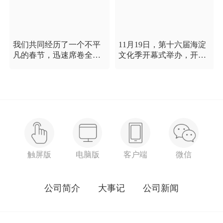
我们共同经历了一个不平
11月19日，第十六届海淀
凡的春节，迅速席卷全国
文化季开幕式举办，开幕
的新型冠状病毒疫情牵动
式以“这一刻 我就是中
着每个人的心，这是一段
国”为主题，充分展现海淀
需要我们万众一心、鼓足
区各界干部群众在区委区
信心的时期，氪空间希望
政府的坚强领导下，在国
和优秀的你们在一起，齐
庆服务保障工作中表现出
心协力，共氪疫情！
的特别讲政治、特别讲团
结、特别讲奉献的一流精
神风貌，以及催人泪下的
感人事迹。
触屏版
电脑版
客户端
微信
公司简介
大事记
公司新闻