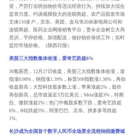
管，严厉打击哄抬物价等违法经营行为。持续加大综合
监管力度。约谈规模较大的连锁商超、农产品批发市场
主体
110多户，京东、美团、盒马等20余家电商公司和
连锁商超、医药企业网络销售平台，责令企业树立大局
意识，平抑价格、加强配送，做好稳价保供工作；实时
监控市场价格。（陕西日报）
美股三大指数集体收涨，爱奇艺跌超
6%
36氪获悉，12月27日收盘，美股三大指数集体收涨，道
指涨0.98%，纳指涨1.39%，标普500指数涨1.38%，再创
收盘新高；大型科技股多数上涨，苹果涨超2%，股价
再创新高，总市值逼近3万亿美元；Meta涨超3%，特斯
拉、微软涨超2%；热门中概股多数下跌，爱奇艺跌超
6%，B站跌超5%，阿里巴巴、京东、拼多多等跌超
1%。
长沙成为全国首个数字人民币全场景全流程纳税缴费城