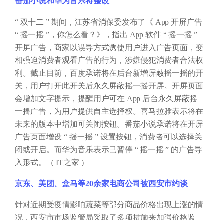
番茄小说和华为音乐将整改
“ 双十二 ” 期间，江苏省消保委发布了《 App 开屏广告
“ 摇一摇 ”，你怎么看？》，指出 App 软件 “ 摇一摇 ”
开屏广告，商家以误导方式诱使用户进入广告页面，变
相强迫消费者观看广告的行为，涉嫌侵犯消费者合法权
利。截止目前，百度承诺将在后台新增屏蔽摇一摇的开
关，用户打开此开关后永久屏蔽摇一摇开屏。开屏页面
会增加文字提示，提醒用户可在 App 后台永久屏蔽摇
一摇广告，为用户提供自主选择权。喜马拉雅表示将在
未来的版本中增加可关闭按钮。番茄小说承诺将在开屏
广告页面增设 “ 摇一摇 ” 设置按钮，消费者可以选择关
闭或开启。而华为音乐表示已暂停 “ 摇一摇 ” 的广告导
入形式。（ IT之家 ）
京东、美团、盒马等
20余家电商公司被西安市约谈
针对近期受疫情影响蔬菜等部分商品价格出现上涨的情
况，西安市市场监管局采取了多项措施来加强价格监