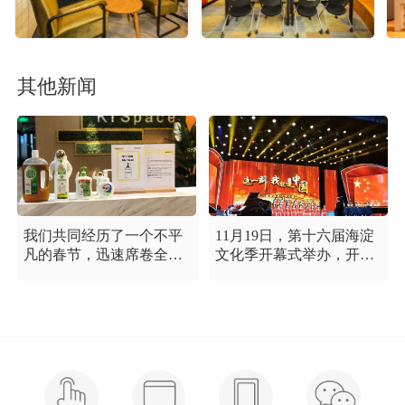
其他新闻
我们共同经历了一个不平
11月19日，第十六届海淀
凡的春节，迅速席卷全国
文化季开幕式举办，开幕
的新型冠状病毒疫情牵动
式以“这一刻 我就是中
着每个人的心，这是一段
国”为主题，充分展现海淀
需要我们万众一心、鼓足
区各界干部群众在区委区
信心的时期，氪空间希望
政府的坚强领导下，在国
和优秀的你们在一起，齐
庆服务保障工作中表现出
心协力，共氪疫情！
的特别讲政治、特别讲团
结、特别讲奉献的一流精