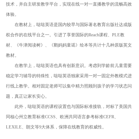
技术，并自主研发教学平台，实现在线一对一直播教学的流畅高效
体验。
在教材上，哒哒英语是国内较早与国际著名教育出版社达成版
权合作的在线平台之一。引进了享誉国际的
Reach
课程、
PLE
教
材、《牛津阅读树》、《鹅妈妈童谣》绘本等共计十几种原版英文
教材。
在教学上，哒哒英语也具有创新意识。考虑到学龄前儿童需要
稳定学习辅导的特殊性，哒哒英语独家采用一对一固定外教模式进
行线上教学。相对固定老师可以集中精力照顾到孩子的学习状态问
题，真正让家长安心。
此外，哒哒英语的课程设置也与国际标准接轨，对标了美国共
同核心州立教育标准
CCSS
、欧洲共同语言参考标准
CEFR
、
LEXILE
、朗文等
9
大体系，保障在线教育的权威性。