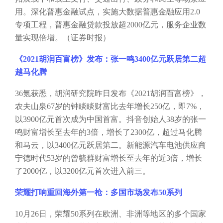
用。深化普惠金融试点，实施大数据普惠金融应用2.0
专项工程，普惠金融贷款投放超2000亿元，服务企业数
量实现倍增。（证券时报）
《
2021胡润百富榜》发布：张一鸣3400亿元跃居第二超
越马化腾
36氪获悉，胡润研究院昨日发布《2021胡润百富榜》，
农夫山泉67岁的钟睒睒财富比去年增长250亿，即7%，
以3900亿元首次成为中国首富。抖音创始人38岁的张一
鸣财富增长至去年的3倍，增长了2300亿，超过马化腾
和马云，以3400亿元跃居第二。新能源汽车电池供应商
宁德时代53岁的曾毓群财富增长至去年的近3倍，增长
了2000亿，以3200亿元首次进入前三。
荣耀打响重回海外第一枪：多国市场发布
50系列
10月26日，荣耀50系列在欧洲、非洲等地区的多个国家