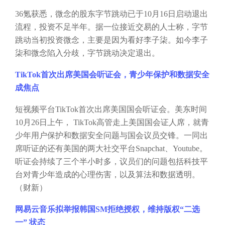
36氪获悉，微念的股东字节跳动已于10月16日启动退出
流程，投资不足半年。据一位接近交易的人士称，字节
跳动当初投资微念，主要是因为看好李子柒。如今李子
柒和微念陷入分歧，字节跳动决定退出。
TikTok首次出席美国会听证会，青少年保护和数据安全
成焦点
短视频平台
TikTok首次出席美国国会听证会。美东时间
10月26日上午， TikTok高管走上美国国会证人席，就青
少年用户保护和数据安全问题与国会议员交锋。一同出
席听证的还有美国的两大社交平台Snapchat、Youtube。
听证会持续了三个半小时多，议员们的问题包括科技平
台对青少年造成的心理伤害，以及算法和数据透明。
（财新）
网易云音乐拟举报韩国
SM拒绝授权，维持版权“二选
一” 状态