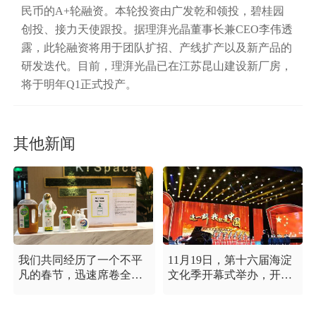
民币的A+轮融资。本轮投资由广发乾和领投，碧桂园
创投、接力天使跟投。据理湃光晶董事长兼CEO李伟透
露，此轮融资将用于团队扩招、产线扩产以及新产品的
研发迭代。目前，理湃光晶已在江苏昆山建设新厂房，
将于明年Q1正式投产。
其他新闻
我们共同经历了一个不平
11月19日，第十六届海淀
凡的春节，迅速席卷全国
文化季开幕式举办，开幕
的新型冠状病毒疫情牵动
式以“这一刻 我就是中
着每个人的心，这是一段
国”为主题，充分展现海淀