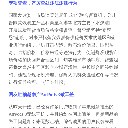
专项督查，严厉查处违法违规行为
国家发改委、市场监管总局组成
4个联合督查组，分赴
晋陕蒙煤炭主产区和秦皇岛港等北方主要下水煤港口，
开展煤炭现货市场价格专项督查。督查组坚持“零容
忍”态度，对未严格落实煤炭保供稳价要求的地区和企
业进行约谈，严厉打击捏造、散布涨价信息、囤积居
奇、哄抬价格、价格串通等违法行为，促进煤炭现货市
场价格加快回归合理区间，切实维护市场秩序。督查组
还将对煤炭主产区和企业增产增供、中长期合同签约履
约、违规存煤场所清理、保障人民群众温暖过冬等情况
进行督导检查。（证券时报）
网友吐槽越南产
AirPods 3做工差
从昨天开始，已经有许多用户收到了苹果最新推出的
AirPods 3无线耳机，并且纷纷在网上晒单，但是新品的
做工问题却引来无数吐槽。综合购买的用户反馈来看，