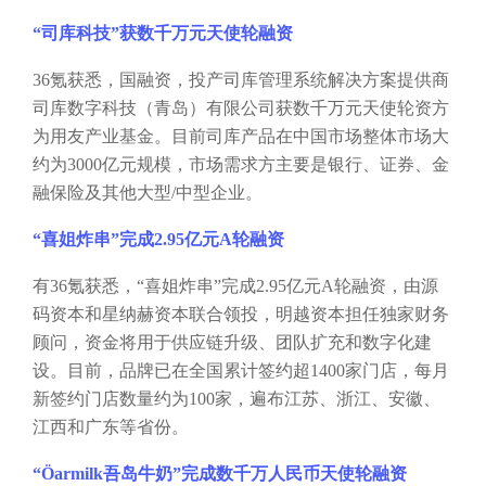
“司库科技”获数千万元天使轮融资
36氪获悉，国融资，投产司库管理系统解决方案提供商
司库数字科技（青岛）有限公司获数千万元天使轮资方
为用友产业基金。目前司库产品在中国市场整体市场大
约为3000亿元规模，市场需求方主要是银行、证券、金
融保险及其他大型/中型企业。
“喜姐炸串”完成2.95亿元A轮融资
有
36氪获悉，“喜姐炸串”完成2.95亿元A轮融资，由源
码资本和星纳赫资本联合领投，明越资本担任独家财务
顾问，资金将用于供应链升级、团队扩充和数字化建
设。目前，品牌已在全国累计签约超1400家门店，每月
新签约门店数量约为100家，遍布江苏、浙江、安徽、
江西和广东等省份。
“Öarmilk吾岛牛奶”完成数千万人民币天使轮融资