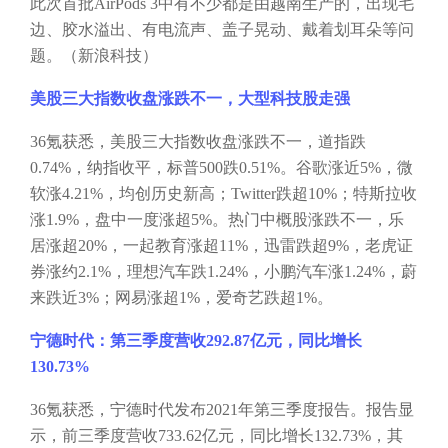
此次首批AirPods 3中有不少都是由越南生产的，出现毛
边、胶水溢出、有电流声、盖子晃动、戴着划耳朵等问
题。（新浪科技）
美股三大指数收盘涨跌不一，大型科技股走强
36氪获悉，美股三大指数收盘涨跌不一，道指跌
0.74%，纳指收平，标普500跌0.51%。谷歌涨近5%，微
软涨4.21%，均创历史新高；Twitter跌超10%；特斯拉收
涨1.9%，盘中一度涨超5%。热门中概股涨跌不一，乐
居涨超20%，一起教育涨超11%，迅雷跌超9%，老虎证
券涨约2.1%，理想汽车跌1.24%，小鹏汽车涨1.24%，蔚
来跌近3%；网易涨超1%，爱奇艺跌超1%。
宁德时代：第三季度营收
292.87亿元，同比增长
130.73%
36氪获悉，宁德时代发布2021年第三季度报告。报告显
示，前三季度营收733.62亿元，同比增长132.73%，其