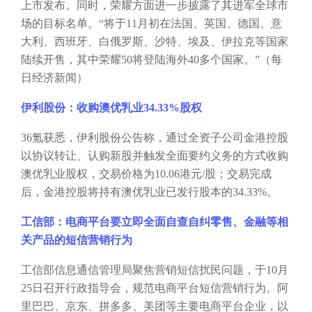
上市发布。同时，荣耀方面进一步披露了其进军全球市
场的目标名单。“将于11月初在法国、英国、德国、意
大利、西班牙、白俄罗斯、沙特、埃及、伊拉克等国家
陆续开售，其中荣耀50将登陆海外40多个国家。”（每
日经济新闻）
伊利股份：收购澳优乳业
34.33%股权
36氪获悉，伊利股份公告称，通过全资子公司金港控股
以协议转让、认购新股并触发全面要约义务的方式收购
澳优乳业股权，交易价格为10.06港元/股；交易完成
后，金港控股将持有澳优乳业已发行股本的34.33%。
工信部：电商平台要立即全面自查自纠零售、金融等相
关产品的短信营销行为
工信部信息通信管理局聚焦营销短信扰民问题，于
10月
25日召开行政指导会，规范电商平台短信营销行为。阿
里巴巴、京东、拼多多、美团等主要电商平台企业，以