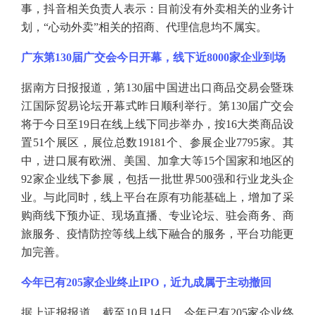
事，抖音相关负责人表示：目前没有外卖相关的业务计
划，
“心动外卖”相关的招商、代理信息均不属实。
广东第
130届广交会今日开幕，线下近8000家企业到场
据南方日报报道，第
130届中国进出口商品交易会暨珠
江国际贸易论坛开幕式昨日顺利举行。第130届广交会
将于今日至19日在线上线下同步举办，按16大类商品设
置51个展区，展位总数19181个、参展企业7795家。其
中，进口展有欧洲、美国、加拿大等15个国家和地区的
92家企业线下参展，包括一批世界500强和行业龙头企
业。与此同时，线上平台在原有功能基础上，增加了采
购商线下预办证、现场直播、专业论坛、驻会商务、商
旅服务、疫情防控等线上线下融合的服务，平台功能更
加完善。
今年已有
205家企业终止IPO，近九成属于主动撤回
据上证报报道，截至
10月14日，今年已有205家企业终