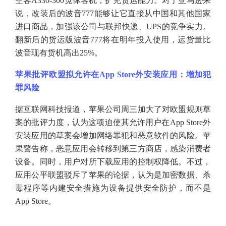
空客A330-300宽体客机，扩充货运能力。对于亚马逊来
说，改装后的波音777能够让它直接从中国和其他国家
进口商品，加强该公司与联邦快递、UPS的竞争实力。
翻新后的货运版波音777将在明年投入使用，运货量比
波音现有货机高出25%。
苹果批评欧盟拟允许在
App Store外安装应用：增加犯
罪风险
据互联网科技报道，苹果公司周三加大了对欧盟规则草
案的批评力度，认为这项迫使其允许用户在
App Store外
安装应用的草案会增加网络罪犯和恶意软件的风险。苹
果警告称，恶意应用会转移到第三方商店，感染消费者
设备。同时，用户对所下载应用的控制权降低。不过，
应用公平联盟驳斥了苹果的论据，认为是加密数据、杀
毒程序等内建安全措施为设备提供安全防护，而不是
App Store。