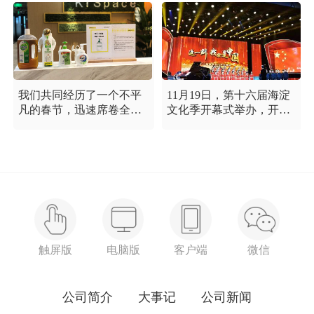
我们共同经历了一个不平
11月19日，第十六届海淀
凡的春节，迅速席卷全国
文化季开幕式举办，开幕
的新型冠状病毒疫情牵动
式以“这一刻 我就是中
着每个人的心，这是一段
国”为主题，充分展现海淀
需要我们万众一心、鼓足
区各界干部群众在区委区
信心的时期，氪空间希望
政府的坚强领导下，在国
和优秀的你们在一起，齐
庆服务保障工作中表现出
心协力，共氪疫情！
的特别讲政治、特别讲团
结、特别讲奉献的一流精
神风貌，以及催人泪下的
感人事迹。
触屏版
电脑版
客户端
微信
公司简介
大事记
公司新闻