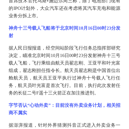
首席技术官托马斯•施迈尔周三称，除了电池部门现有
的IPO计划外，大众汽车还在考虑将其汽车充电和能源
业务分拆上市。
神舟十三号载人飞船将于北京时间
10月16日00时23分发
射
据人民日报报道，经空间站阶段飞行任务总指挥部研究
决定，瞄准北京时间
10月16日00时23分发射神舟十三号
载人飞船，飞行乘组由航天员翟志刚、王亚平和叶光富
组成，翟志刚担任指令长。航天员翟志刚是中国首位出
舱航天员，航天员王亚平执行过神舟十号载人飞行任
务，航天员叶光富是首次飞行。目前，执行此次发射任
务的长征二号F遥十三火箭正在加注推进剂。
字节否认
“心动外卖”：目前没有外卖业务计划，相关招
商不属实
据澎湃报道，针对外界猜测抖音正式进入外卖业务一