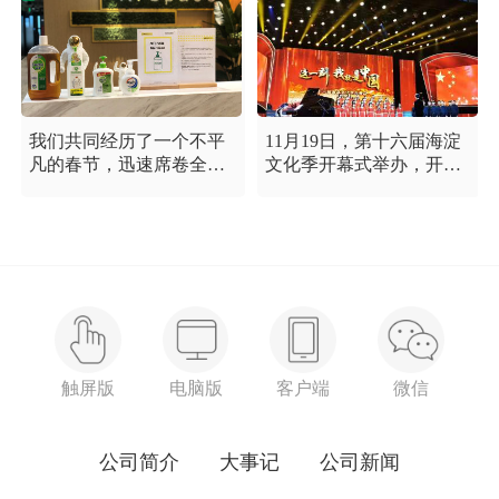
我们共同经历了一个不平
11月19日，第十六届海淀
凡的春节，迅速席卷全国
文化季开幕式举办，开幕
的新型冠状病毒疫情牵动
式以“这一刻 我就是中
着每个人的心，这是一段
国”为主题，充分展现海淀
需要我们万众一心、鼓足
区各界干部群众在区委区
信心的时期，氪空间希望
政府的坚强领导下，在国
和优秀的你们在一起，齐
庆服务保障工作中表现出
心协力，共氪疫情！
的特别讲政治、特别讲团
结、特别讲奉献的一流精
神风貌，以及催人泪下的
感人事迹。
触屏版
电脑版
客户端
微信
公司简介
大事记
公司新闻