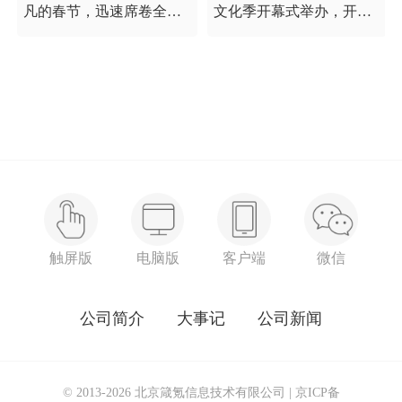
凡的春节，迅速席卷全国
文化季开幕式举办，开幕
的新型冠状病毒疫情牵动
式以“这一刻 我就是中
着每个人的心，这是一段
国”为主题，充分展现海淀
需要我们万众一心、鼓足
区各界干部群众在区委区
信心的时期，氪空间希望
政府的坚强领导下，在国
和优秀的你们在一起，齐
庆服务保障工作中表现出
心协力，共氪疫情！
的特别讲政治、特别讲团
结、特别讲奉献的一流精
神风貌，以及催人泪下的
感人事迹。
触屏版
电脑版
客户端
微信
公司简介
大事记
公司新闻
© 2013-2026 北京箴氪信息技术有限公司 |
京ICP备