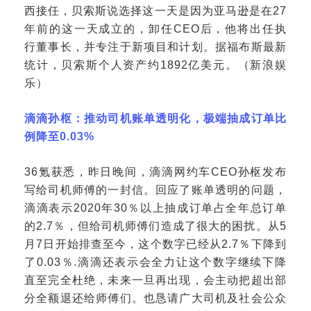
西接任，贝索斯说选择这一天是因为亚马逊是在27
年前的这一天成立的，卸任CEO后，他将出任执
行董事长，并专注于新项目和计划。据福布斯最新
统计，贝索斯个人资产约1892亿美元。（新浪娱
乐）
滴滴孙枢：推动司机账单透明化，极端抽成订单比
例降至
0.03%
36氪获悉，昨日晚间，滴滴网约车CEO孙枢发布
写给司机师傅的一封信。回应了账单透明的问题，
滴滴表示2020年30％以上抽成订单占全年总订单
的2.7％，但给司机师傅们造成了很大的困扰。从5
月7日开始排查至今，这个数字已经从2.7％下降到
了0.03％.滴滴还表示会全力让这个数字继续下降
直至完全杜绝，未来一旦再出现，会主动把超出部
分全额退还给师傅们。也恳请广大司机及社会公众