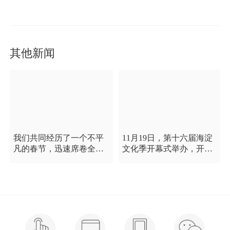
其他新闻
我们共同经历了一个不平
11月19日，第十六届海淀
凡的春节，迅速席卷全国
文化季开幕式举办，开幕
的新型冠状病毒疫情牵动
式以“这一刻 我就是中
着每个人的心，这是一段
国”为主题，充分展现海淀
需要我们万众一心、鼓足
区各界干部群众在区委区
信心的时期，氪空间希望
政府的坚强领导下，在国
和优秀的你们在一起，齐
庆服务保障工作中表现出
心协力，共氪疫情！
的特别讲政治、特别讲团
结、特别讲奉献的一流精