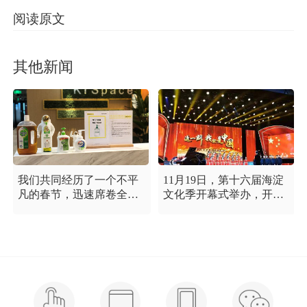
阅读原文
其他新闻
我们共同经历了一个不平
11月19日，第十六届海淀
凡的春节，迅速席卷全国
文化季开幕式举办，开幕
的新型冠状病毒疫情牵动
式以“这一刻 我就是中
着每个人的心，这是一段
国”为主题，充分展现海淀
需要我们万众一心、鼓足
区各界干部群众在区委区
信心的时期，氪空间希望
政府的坚强领导下，在国
和优秀的你们在一起，齐
庆服务保障工作中表现出
心协力，共氪疫情！
的特别讲政治、特别讲团
结、特别讲奉献的一流精