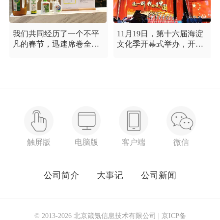
我们共同经历了一个不平
11月19日，第十六届海淀
凡的春节，迅速席卷全国
文化季开幕式举办，开幕
的新型冠状病毒疫情牵动
式以“这一刻 我就是中
着每个人的心，这是一段
国”为主题，充分展现海淀
需要我们万众一心、鼓足
区各界干部群众在区委区
信心的时期，氪空间希望
政府的坚强领导下，在国
和优秀的你们在一起，齐
庆服务保障工作中表现出
心协力，共氪疫情！
的特别讲政治、特别讲团
结、特别讲奉献的一流精
神风貌，以及催人泪下的
感人事迹。
触屏版
电脑版
客户端
微信
公司简介
大事记
公司新闻
© 2013-2026 北京箴氪信息技术有限公司 |
京ICP备