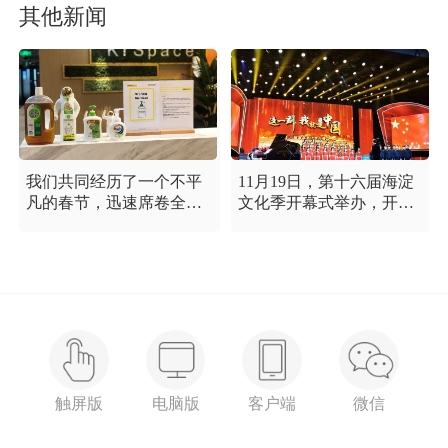
其他新闻
我们共同经历了一个不平
11月19日，第十六届海淀
凡的春节，迅速席卷全国
文化季开幕式举办，开幕
的新型冠状病毒疫情牵动
式以“这一刻 我就是中
着每个人的心，这是一段
国”为主题，充分展现海淀
需要我们万众一心、鼓足
区各界干部群众在区委区
信心的时期，氪空间希望
政府的坚强领导下，在国
和优秀的你们在一起，齐
庆服务保障工作中表现出
心协力，共氪疫情！
的特别讲政治、特别讲团
结、特别讲奉献的一流精
神风貌，以及催人泪下的
感人事迹。
触屏版
电脑版
客户端
微信