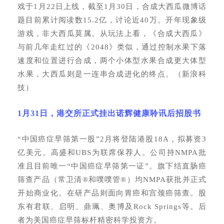
戏于1月22日上线，截至1月30日，合成大西瓜微博话
题目前累计阅读数15.2亿，讨论近40万。开年现象级
游戏，非大西瓜莫属。从玩法上看，《合成大西瓜》
与前几年走红过的《2048》类似，通过控制水果下落
速度和位置进行合成，两个小体型水果合成更大体型
水果，大西瓜则是一连串合成进化的终点。（新浪科
技）
1月31日，港交所正式挂出诺辉健康聆讯后招股书
“中国癌症早筛第一股”2月将登陆港股18A，拟募资3
亿美元。高盛和UBS为联席保荐人。公司持NMPA批
准且目前唯一“中国癌症早筛第一证”。旗下结直肠癌
筛查产品（常卫清®和噗噗管®）均NMPA获批并正式
开始商业化。在研产品则面向胃癌和宫颈癌筛查。股
东有君联、启明、鼎珮、奥博及Rock Springs等。后
者为美国癌症早筛标杆精密科学投资方。