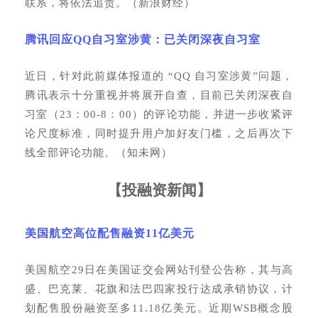
联系，将依法追责。（新浪财经）
腾讯回应
QQ自习室涉黄：已关闭深夜自习室
近日，针对此前媒体报道的
“QQ 自习室涉黄”问题，
腾讯表示十分重视并将展开自查，目前已关闭深夜自
习室（23：00-8：00）的评论功能，并进一步收紧评
论尺度标准，同时提升用户加好友门槛，之后再次下
线全部评论功能。（知未网）
【
投融资新闻
】
美国航空高位配售融资
11亿美元
美国航空
29日在美国证交会网站刊登公告称，其与高
盛、巴克莱、花旗和法巴四家投行达成承销协议，计
划配售股份融资至多11.18亿美元。近期WSB概念股