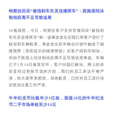
特斯拉回应
“被指刹车失灵连撞两车”：因路面结冰
制动距离不足导致追尾
36氪获悉，今日，特斯拉客户支持官微回应“被指刹
车失灵连撞两车”称：该事故发生后我们和客户进行了
核实和车辆检查，事故发生前车辆在行驶中触发了碰
撞预警（系统提示的碰撞警报）后客户踩刹车制动，
但由于路面上结冰制动距离不足导致追尾事故。车辆
已于1月14日修复完毕，客户问题已解决。网上的录
音是经过剪辑节选的片段，我们的员工表达不够严
谨，给大家带来困扰，深表歉意，已经对员工进行培
训更加注重工作严谨。
牛年纪念币比鼠年少
1亿枚，面值10元的牛年纪念
币二手市场单枚至少14元