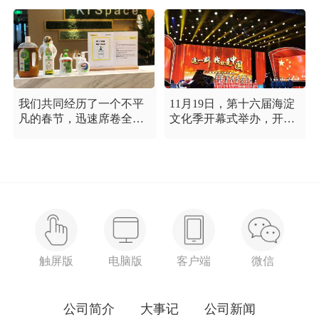
我们共同经历了一个不平
11月19日，第十六届海淀
凡的春节，迅速席卷全国
文化季开幕式举办，开幕
的新型冠状病毒疫情牵动
式以“这一刻 我就是中
着每个人的心，这是一段
国”为主题，充分展现海淀
需要我们万众一心、鼓足
区各界干部群众在区委区
信心的时期，氪空间希望
政府的坚强领导下，在国
和优秀的你们在一起，齐
庆服务保障工作中表现出
心协力，共氪疫情！
的特别讲政治、特别讲团
结、特别讲奉献的一流精
神风貌，以及催人泪下的
感人事迹。
触屏版
电脑版
客户端
微信
公司简介
大事记
公司新闻