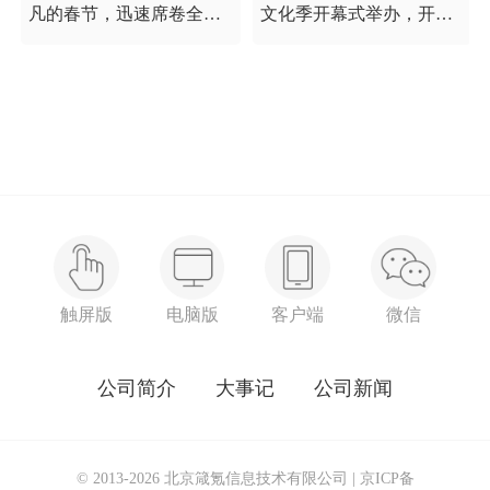
凡的春节，迅速席卷全国
文化季开幕式举办，开幕
的新型冠状病毒疫情牵动
式以“这一刻 我就是中
着每个人的心，这是一段
国”为主题，充分展现海淀
需要我们万众一心、鼓足
区各界干部群众在区委区
信心的时期，氪空间希望
政府的坚强领导下，在国
和优秀的你们在一起，齐
庆服务保障工作中表现出
心协力，共氪疫情！
的特别讲政治、特别讲团
结、特别讲奉献的一流精
神风貌，以及催人泪下的
感人事迹。
触屏版
电脑版
客户端
微信
公司简介
大事记
公司新闻
© 2013-2026 北京箴氪信息技术有限公司 |
京ICP备