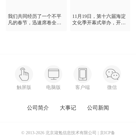
我们共同经历了一个不平
11月19日，第十六届海淀
凡的春节，迅速席卷全国
文化季开幕式举办，开幕
的新型冠状病毒疫情牵动
式以“这一刻 我就是中
着每个人的心，这是一段
国”为主题，充分展现海淀
需要我们万众一心、鼓足
区各界干部群众在区委区
信心的时期，氪空间希望
政府的坚强领导下，在国
和优秀的你们在一起，齐
庆服务保障工作中表现出
心协力，共氪疫情！
的特别讲政治、特别讲团
结、特别讲奉献的一流精
神风貌，以及催人泪下的
感人事迹。
触屏版
电脑版
客户端
微信
公司简介
大事记
公司新闻
© 2013-2026 北京箴氪信息技术有限公司 |
京ICP备