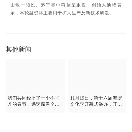
由敏一领投、盛宇和中科创星跟投。创始人池峰表
示，本轮融资将主要用于扩大生产及新技术研发。
其他新闻
我们共同经历了一个不平
11月19日，第十六届海淀
凡的春节，迅速席卷全国
文化季开幕式举办，开幕
的新型冠状病毒疫情牵动
式以“这一刻 我就是中
着每个人的心，这是一段
国”为主题，充分展现海淀
需要我们万众一心、鼓足
区各界干部群众在区委区
信心的时期，氪空间希望
政府的坚强领导下，在国