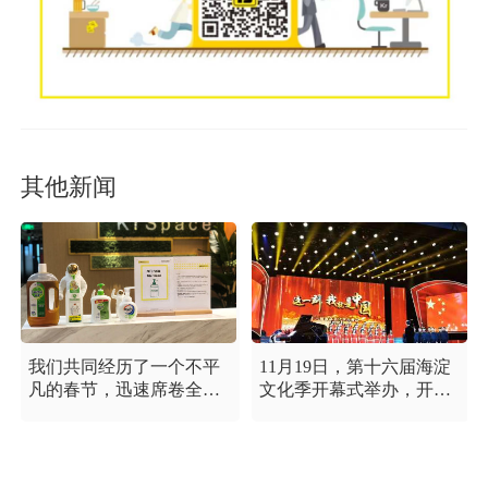
其他新闻
我们共同经历了一个不平
11月19日，第十六届海淀
凡的春节，迅速席卷全国
文化季开幕式举办，开幕
的新型冠状病毒疫情牵动
式以“这一刻 我就是中
着每个人的心，这是一段
国”为主题，充分展现海淀
需要我们万众一心、鼓足
区各界干部群众在区委区
信心的时期，氪空间希望
政府的坚强领导下，在国