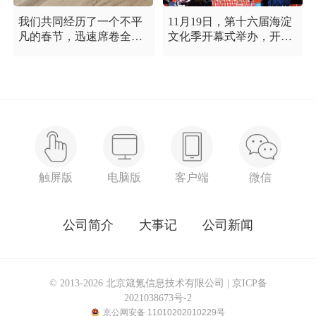
我们共同经历了一个不平
11月19日，第十六届海淀
凡的春节，迅速席卷全国
文化季开幕式举办，开幕
的新型冠状病毒疫情牵动
式以“这一刻 我就是中
着每个人的心，这是一段
国”为主题，充分展现海淀
需要我们万众一心、鼓足
区各界干部群众在区委区
信心的时期，氪空间希望
政府的坚强领导下，在国
和优秀的你们在一起，齐
庆服务保障工作中表现出
心协力，共氪疫情！
的特别讲政治、特别讲团
结、特别讲奉献的一流精
神风貌，以及催人泪下的
感人事迹。
触屏版
电脑版
客户端
微信
公司简介
大事记
公司新闻
© 2013-2026 北京箴氪信息技术有限公司 |
京ICP备
2021038673号-2
京公网安备 11010202010229号