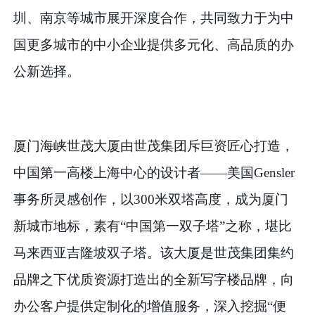
圳、南京等城市展开深度合作，共同致力于为中
国更多城市的中小企业提供多元化、高品质的办
公新选择。
厦门海峡世茂大厦由世茂集团斥巨资匠心打造，
中国第一高楼上海中心的设计者——美国Gensler
事务所灵感创作，以300米双塔高度，成为厦门
新城市地标，素有“中国第一双子塔”之称，堪比
马来西亚吉隆坡双子塔。该大厦是世茂集团集约
品牌之下优质资源打造出的全新写字楼品牌，向
办公客户提供定制化的增值服务，深入挖掘“便