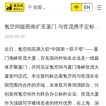
全国
氪空间版图南扩至厦门 与世茂携手定标中国城市精神高度
2018-04-10
近日，氪空间高调入驻“中国第一双子塔”——厦
门海峡世茂大厦，百名国内外知名企业及一线媒
体齐聚厦门，共同见证氪空间与厦门海峡世茂大
厦签约仪式。本次签约标志着氪空间与世茂在全
国范围内合作的开端，未来双方将强强联合，分
别发挥氪空间作为联合办公标杆企业、世茂大厦
作为顶级写字楼缔造者的绝对优势，在上海、深