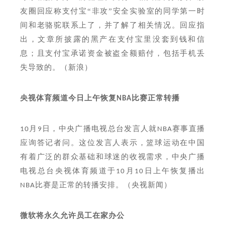
友圈回应称支付宝“非攻”安全实验室的同学第一时
间和老骆驼联系上了，并了解了相关情况。回应指
出，文章所披露的黑产在支付宝里没套到钱和信
息；且支付宝承诺资金被盗全额赔付，包括手机丢
失导致的。（新浪）
央视体育频道今日上午恢复
比赛正常转播
NBA
月
日，中央广播电视总台发言人就
赛事直播
10
9
NBA
应询答记者问。这位发言人表示，篮球运动在中国
有着广泛的群众基础和球迷的收视需求，中央广播
电视总台央视体育频道于
月
日上午恢复播出
10
10
比赛是正常的转播安排。（央视新闻）
NBA
微软将永久允许员工在家办公