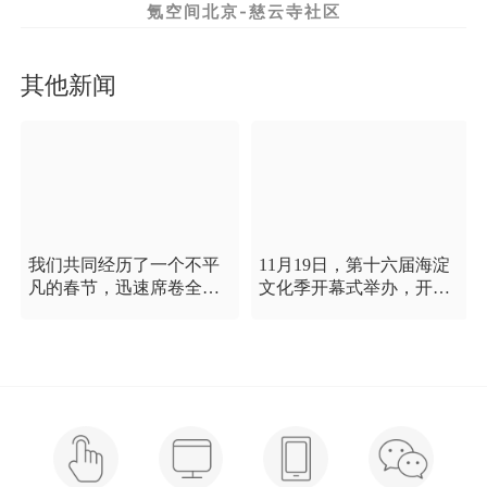
氪空间北京-慈云寺社区
其他新闻
我们共同经历了一个不平
11月19日，第十六届海淀
凡的春节，迅速席卷全国
文化季开幕式举办，开幕
的新型冠状病毒疫情牵动
式以“这一刻 我就是中
着每个人的心，这是一段
国”为主题，充分展现海淀
需要我们万众一心、鼓足
区各界干部群众在区委区
信心的时期，氪空间希望
政府的坚强领导下，在国
和优秀的你们在一起，齐
庆服务保障工作中表现出
心协力，共氪疫情！
的特别讲政治、特别讲团
结、特别讲奉献的一流精
神风貌，以及催人泪下的