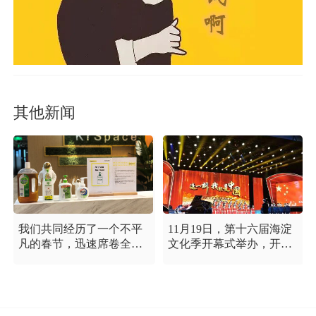
其他新闻
我们共同经历了一个不平
11月19日，第十六届海淀
凡的春节，迅速席卷全国
文化季开幕式举办，开幕
的新型冠状病毒疫情牵动
式以“这一刻 我就是中
着每个人的心，这是一段
国”为主题，充分展现海淀
需要我们万众一心、鼓足
区各界干部群众在区委区
信心的时期，氪空间希望
政府的坚强领导下，在国