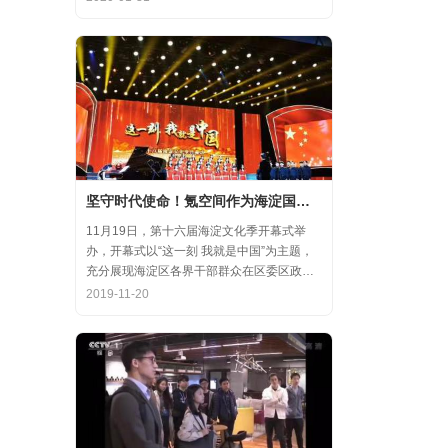
齐心协力，共氪疫情！
坚守时代使命！氪空间作为海淀国庆游园保障先进代表亮相
11月19日，第十六届海淀文化季开幕式举
办，开幕式以“这一刻 我就是中国”为主题，
充分展现海淀区各界干部群众在区委区政府
的坚强领导下，在国庆服务保障工作中表现
2019-11-20
出的特别讲政治、特别讲团结、特别讲奉献
的一流精神风貌，以及催人泪下的感人事
迹。