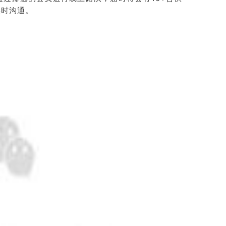
实时沟通
。