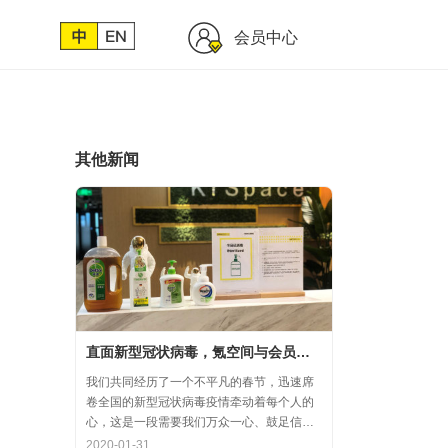
会员中心
其他新闻
直面新型冠状病毒，氪空间与会员协力共氪疫情
我们共同经历了一个不平凡的春节，迅速席
卷全国的新型冠状病毒疫情牵动着每个人的
心，这是一段需要我们万众一心、鼓足信心
的时期，氪空间希望和优秀的你们在一起，
2020-01-31