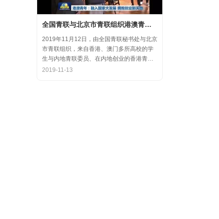
全国青联与北京市青联组织港澳青年代表参访氪空间
2019年11月12日，由全国青联秘书处与北京
市青联组织，来自香港、澳门多所高校的学
生与内地青联委员、在内地创业的香港青年
代表，围绕“融入国家大发展，拥抱创业新天
2019-11-13
地”的主题，在中关村创业大街开展了内地和
香港优秀创业代表的分享交流会，交流结束
后，港澳学生一行参观了氪空间。