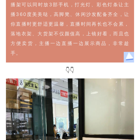
播架可以同时放3部手机，打光灯、彩色灯条让主
播360度美美哒，高脚凳、休闲沙发配备齐全，让
你直播时更舒适更温馨，直播时间再长也不会累，
落地衣架、大货架不仅颜值高，上镜好看，而且也
方便卖货，主播一边直播一边展示商品，非常趁
手。
👇👇