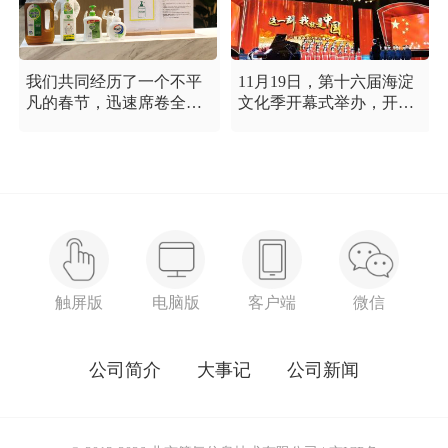
我们共同经历了一个不平
11月19日，第十六届海淀
凡的春节，迅速席卷全国
文化季开幕式举办，开幕
的新型冠状病毒疫情牵动
式以“这一刻 我就是中
着每个人的心，这是一段
国”为主题，充分展现海淀
需要我们万众一心、鼓足
区各界干部群众在区委区
信心的时期，氪空间希望
政府的坚强领导下，在国
和优秀的你们在一起，齐
庆服务保障工作中表现出
心协力，共氪疫情！
的特别讲政治、特别讲团
结、特别讲奉献的一流精
神风貌，以及催人泪下的
感人事迹。
触屏版
电脑版
客户端
微信
公司简介
大事记
公司新闻