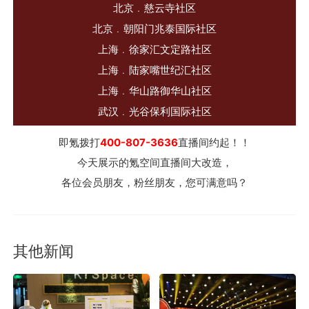
北京﹒慈云寺社区
北京﹒朝阳门兆泰国际社区
上海﹒徐家汇文定路社区
上海﹒陆家嘴世纪汇社区
上海﹒华山路御华山社区
武汉﹒光谷保利国际社区
即氪拨打
400-807-3636
直播间约起！！
今天展示的氪空间直播间大改造，
各位会员朋友，粉丝朋友，您可满意吗？
其他新闻