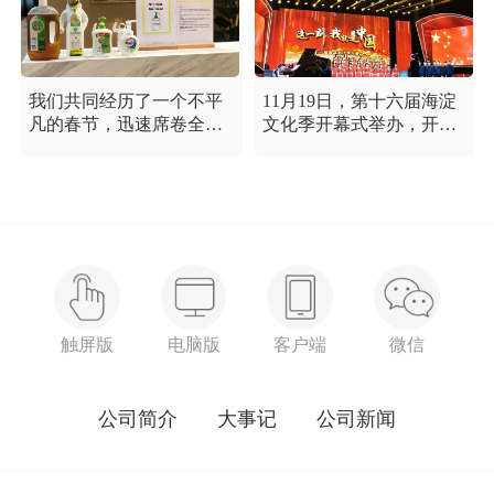
我们共同经历了一个不平
11月19日，第十六届海淀
凡的春节，迅速席卷全国
文化季开幕式举办，开幕
的新型冠状病毒疫情牵动
式以“这一刻 我就是中
着每个人的心，这是一段
国”为主题，充分展现海淀
需要我们万众一心、鼓足
区各界干部群众在区委区
信心的时期，氪空间希望
政府的坚强领导下，在国
和优秀的你们在一起，齐
庆服务保障工作中表现出
心协力，共氪疫情！
的特别讲政治、特别讲团
结、特别讲奉献的一流精
神风貌，以及催人泪下的
感人事迹。
触屏版
电脑版
客户端
微信
公司简介
大事记
公司新闻