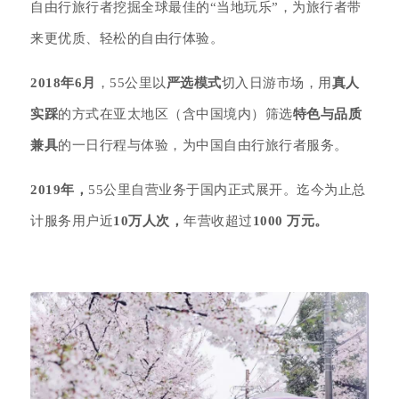
自由行旅行者挖掘全球最佳的“当地玩乐”，为旅行者带
来更优质、轻松的自由行体验。
2018年6月
，55公里以
严选模式
切入日游市场，用
真人
实踩
的方式在亚太地区（含中国境内）筛选
特色与品质
兼具
的一日行程与体验，为中国自由行旅行者服务。
2019年，
55公里自营业务于国内正式展开。
迄今为止总
计服务用户近
10万人次，
年营收超过
1000 万元。