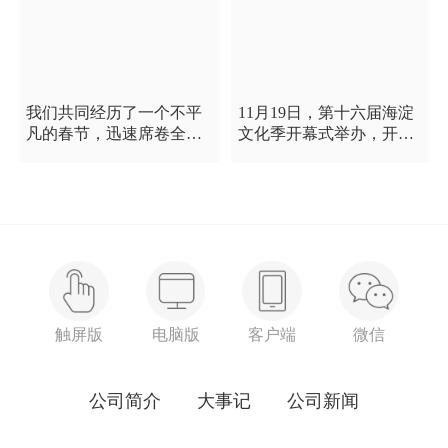
我们共同经历了一个不平
11月19日，第十六届海淀
凡的春节，迅速席卷全国
文化季开幕式举办，开幕
的新型冠状病毒疫情牵动
式以“这一刻 我就是中
着每个人的心，这是一段
国”为主题，充分展现海淀
需要我们万众一心、鼓足
区各界干部群众在区委区
信心的时期，氪空间希望
政府的坚强领导下，在国
和优秀的你们在一起，齐
庆服务保障工作中表现出
心协力，共氪疫情！
的特别讲政治、特别讲团
结、特别讲奉献的一流精
神风貌，以及催人泪下的
感人事迹。
触屏版
电脑版
客户端
微信
公司简介
大事记
公司新闻