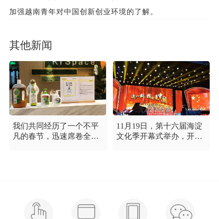
加强越南青年对中国创新创业环境的了解。
其他新闻
我们共同经历了一个不平
11月19日，第十六届海淀
凡的春节，迅速席卷全国
文化季开幕式举办，开幕
的新型冠状病毒疫情牵动
式以“这一刻 我就是中
着每个人的心，这是一段
国”为主题，充分展现海淀
需要我们万众一心、鼓足
区各界干部群众在区委区
信心的时期，氪空间希望
政府的坚强领导下，在国
和优秀的你们在一起，齐
庆服务保障工作中表现出
心协力，共氪疫情！
的特别讲政治、特别讲团
结、特别讲奉献的一流精
神风貌，以及催人泪下的