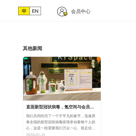
会员中心
其他新闻
直面新型冠状病毒，氪空间与会员协力共氪疫情
我们共同经历了一个不平凡的春节，迅速席
卷全国的新型冠状病毒疫情牵动着每个人的
心，这是一段需要我们万众一心、鼓足信心
的时期，氪空间希望和优秀的你们在一起，
2020-01-31