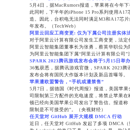
5
月4日，据MacRumors报道，苹果将在今
此同时，下半年的iPhone 15 Pro系列使用
造。因此，台积电无法同时满足M3和A17芯片的
年发布。（TechWeb）
阿里云回应工商变更: 仅为下属公司注册实体
对于阿里云计算有限公司发生工商变更，法定
阿里云智能集团董事长为张勇，蔡英华职位为
为阿里云智能集团下属“阿里云计算有限公司
SPARK 2023
腾讯游戏发布会将于5月15日举
36
氪获悉，据腾讯游戏官微，SPARK 2023腾
发布会将有国民大作版本计划及新品首曝等。
苹果遭欧盟警告，“手机或遭禁售”
5
月7日，据德国《时代周报》报道，美国苹果
司限制第三方配件的充电速度，将禁止苹果在
顿已经向美国苹果公司发出了警告信。报道称
限制是不可接受的”。（央视财经）
任天堂对 GitHub 展开大规模 DMCA 行动
近日，任天堂对 GitHub 发起了多项 DM