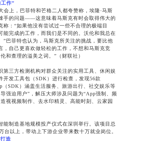
的工作”
大会上，巴菲特和芒格二人都夸赞称，埃隆·马斯
棘手的问题——这意味着马斯克有时会取得伟大的
克称：“如果他没有尝试过一些不合理的极端目
可能完成的工作，而我们是不同的。沃伦和我总在
。”巴菲特也认为，马斯克所关注的挑战，要比他
言，自己更喜欢做轻松的工作，不想和马斯克竞
沃伦和查理的溢美之词。”（财联社）
组织第三方检测机构对群众关注的实用工具、休闲娱
开发工具包（SDK）进行检查，发现56款
App（SDK）涵盖生活服务、旅游出行、社交娱乐等
导强迫用户”，解压大师涉及问题为“App强制、频
、造视视频制作、去水印精灵、高能时刻、云家园
方智能制造基地规模投产仪式在深圳举行。该项目总
00万台以上，带动上下游企业带来数十万就业岗位。
艺打造