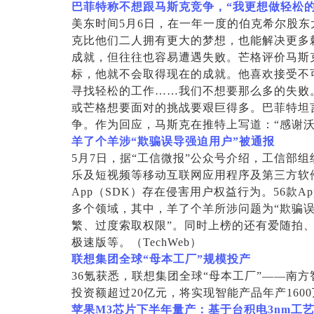
巴菲特称不想跟马斯克竞争，“我更想做轻松
美东时间5月6日，在一年一度的伯克希尔股东
克比他们二人拥有更大的梦想，也能解决更多
成就，但往往也容易遭遇失败。芒格评价马斯
标，他就不会取得现在的成就。他喜欢接受不
寻找轻松的工作……我们不想要那么多的失败
或芒格想要面对的挑战要艰巨得多。巴菲特坦
争。作为回应，马斯克在推特上写道：“感谢
羊了个羊涉“欺骗误导强迫用户”被通报
5
月7日，据“工信微报”公众号介绍，工信部
乐及短视频等移动互联网应用程序及第三方软件
App（SDK）存在侵害用户权益行为。56款
多个领域，其中，羊了个羊所涉问题为“欺骗误
繁、过度索取权限”。同时上榜的还有爱随拍
极速版等。（TechWeb）
联想集团全球“母本工厂”规模投产
36
氪获悉，联想集团全球“母本工厂”——南
投资额超过20亿元，将实现智能产品年产16
苹果M3芯片下半年量产：基于台积电3nm工