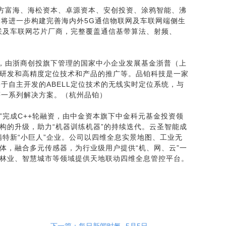
东方富海、海松资本、卓源资本、安创投资、涂鸦智能、沸
金将进一步构建完善海内外5G通信物联网及车联网端侧生
联及车联网芯片厂商，完整覆盖通信基带算法、射频、
资，由浙商创投旗下管理的国家中小企业发展基金浙普（上
研发和高精度定位技术和产品的推广等。品铂科技是一家
基于自主开发的ABELL定位技术的无线实时定位系统，与
等一系列解决方案。（杭州品铂）
”完成C++轮融资，由中金资本旗下中金科元基金投资领
构的升级，助力“机器训练机器”的持续迭代。云圣智能成
精特新“小巨人”企业。公司以四维全息实景地图、工业无
体，融合多元传感器，为行业级用户提供“机、网、云”一
林业、智慧城市等领域提供天地联动四维全息管控平台。