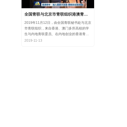
全国青联与北京市青联组织港澳青年代表参访氪空间
2019年11月12日，由全国青联秘书处与北京
市青联组织，来自香港、澳门多所高校的学
生与内地青联委员、在内地创业的香港青年
代表，围绕“融入国家大发展，拥抱创业新天
2019-11-13
地”的主题，在中关村创业大街开展了内地和
香港优秀创业代表的分享交流会，交流结束
后，港澳学生一行参观了氪空间。