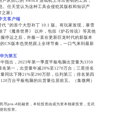
一款让用户从自己的 Switch 游戏机上导出密钥的工具，
息。任天堂认为这种工具会侵犯其版权和知识产
IT之家）
中文客户端
 ”的首个大型补丁 10.1 版。有玩家发现，暴雪
除了《魔兽世界》 以外，包括《炉石传说》等其他
国服停运之后，外服一直在更新巨龙时代的新版本
而这一次国服的CN版本也突然跟上全球节奏，一口气来到最新
华为第五
报告中指出，2023年第一季度平板电脑出货量为3350
名第一，出货量年减20%至1270万台；三星排名
货量同比下降21%至290万部，位列第三；排名第四
以120万台平板电脑的出货量位居前五。（集微网）
民币pre-A轮融资，本轮投资由成为资本独家投资，玄武
使轮投资。