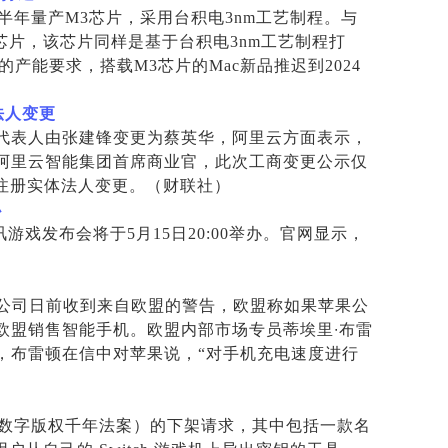
年下半年量产M3芯片，采用台积电3nm工艺制程。与
A17芯片，该芯片同样是基于台积电3nm工艺制程打
产能要求，搭载M3芯片的Mac新品推迟到2024
法人变更
代表人由张建锋变更为蔡英华，阿里云方面表示，
阿里云智能集团首席商业官，此次工商变更公示仅
”注册实体法人变更。（财联社）
办
讯游戏发布会将于5月15日20:00举办。官网显示，
公司日前收到来自欧盟的警告，欧盟称如果苹果公
欧盟销售智能手机。欧盟内部市场专员蒂埃里
∙
布雷
，布雷顿在信中对苹果说，“对手机充电速度进行
CA（数字版权千年法案）的下架请求，其中包括一款名