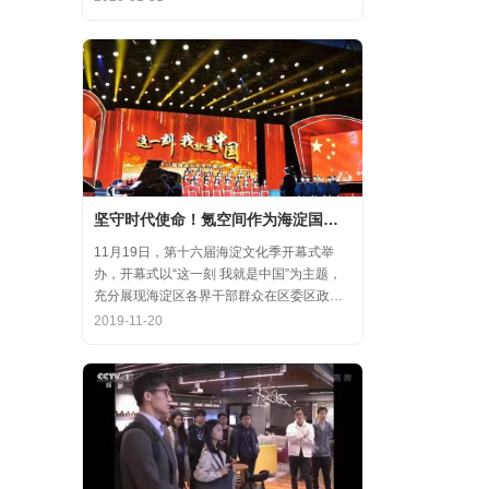
齐心协力，共氪疫情！
坚守时代使命！氪空间作为海淀国庆游园保障先进代表亮相
11月19日，第十六届海淀文化季开幕式举
办，开幕式以“这一刻 我就是中国”为主题，
充分展现海淀区各界干部群众在区委区政府
的坚强领导下，在国庆服务保障工作中表现
2019-11-20
出的特别讲政治、特别讲团结、特别讲奉献
的一流精神风貌，以及催人泪下的感人事
迹。