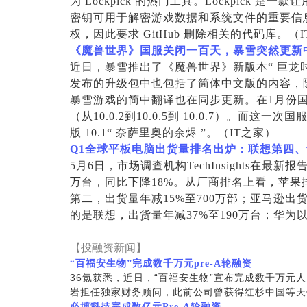
为 Lockpick 的热门工具。Lockpick 是
密钥可用于解密游戏数据和系统文件的重要信
权，因此要求 GitHub 删除相关的代码库。（
《魔兽世界》国服关闭一百天，暴雪突然更新
近日，暴雪推出了《魔兽世界》新版本“ 巨龙时代
发布的升级包中也包括了简体中文版的内容，
暴雪游戏的简中翻译也在同步更新。在1月份
（从10.0.2到10.0.5到 10.0.7）。
版 10.1“ 奈萨里奥的余烬 ”。（IT之家）
Q1
全球平板电脑出货量排名出炉：联想第四、
5
月6日，市场调查机构TechInsights在最新
万台，同比下降18%。从厂商排名上看，苹果排
第二，出货量年减15%至700万部；亚马逊出
的是联想，出货量年减37%至190万台；华为
【投融资新闻】
“百福安生物”完成数千万元pre-A轮融资
36
氪获悉，近日，“百福安生物”宣布完成数千万元人
岩担任独家财务顾问，此前公司曾获得红杉中国等天
必博科技完成数亿元Pre-A轮融资