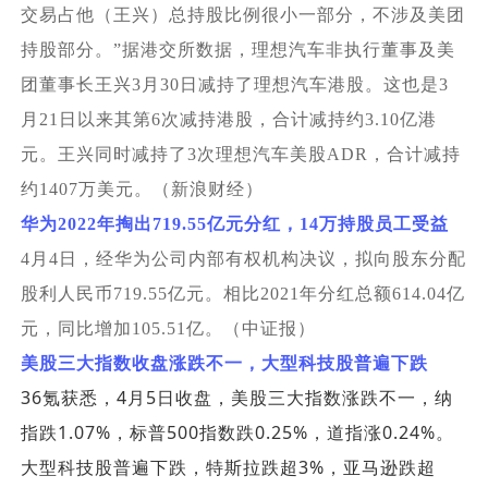
交易占他（王兴）总持股比例很小一部分，不涉及美团
持股部分。”据港交所数据，理想汽车非执行董事及美
团董事长王兴3月30日减持了理想汽车港股。这也是3
月21日以来其第6次减持港股，合计减持约3.10亿港
元。王兴同时减持了3次理想汽车美股ADR，合计减持
约1407万美元。（新浪财经）
华为2022年掏出719.55亿元分红，14万持股员工受益
4
月4日，经华为公司内部有权机构决议，拟向股东分配
股利人民币719.55亿元。相比2021年分红总额614.04亿
元，同比增加105.51亿。（中证报）
美股三大指数收盘涨跌不一，大型科技股普遍下跌
36
4
5
氪获悉，
月
日收盘，美股三大指数涨跌不一，纳
1.07%
500
0.25%
0.24%
指跌
，标普
指数跌
，道指涨
。
3%
大型科技股普遍下跌，特斯拉跌超
，亚马逊跌超