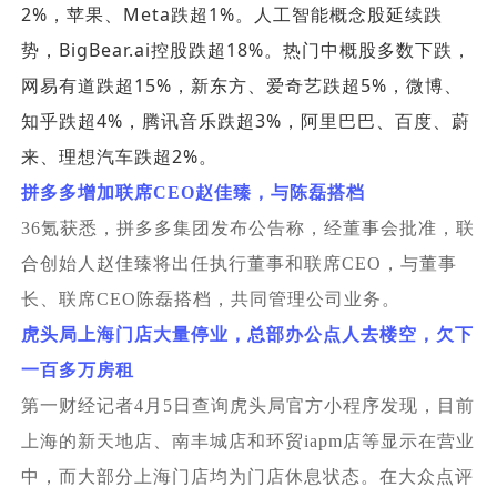
2%
Meta
1%
，苹果、
跌超
。人工智能概念股延续跌
BigBear.ai
18%
势，
控股跌超
。热门中概股多数下跌，
15%
5%
网易有道跌超
，新东方、爱奇艺跌超
，微博、
4%
3%
知乎跌超
，腾讯音乐跌超
，阿里巴巴、百度、蔚
2%
来、理想汽车跌超
。
拼多多增加联席CEO赵佳臻，与陈磊搭档
36
氪获悉，拼多多集团发布公告称，经董事会批准，联
合创始人赵佳臻将出任执行董事和联席CEO，与董事
长、联席CEO陈磊搭档，共同管理公司业务。
虎头局上海门店大量停业，总部办公点人去楼空，欠下
一百多万房租
第一财经记者4月5日查询虎头局官方小程序发现，目前
上海的新天地店、南丰城店和环贸iapm店等显示在营业
中，而大部分上海门店均为门店休息状态。在大众点评