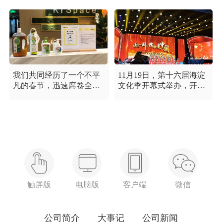
我们共同经历了一个不平
11月19日，第十六届海淀
凡的春节，迅速席卷全国
文化季开幕式举办，开幕
的新型冠状病毒疫情牵动
式以“这一刻 我就是中
着每个人的心，这是一段
国”为主题，充分展现海淀
需要我们万众一心、鼓足
区各界干部群众在区委区
信心的时期，氪空间希望
政府的坚强领导下，在国
和优秀的你们在一起，齐
庆服务保障工作中表现出
心协力，共氪疫情！
的特别讲政治、特别讲团
结、特别讲奉献的一流精
神风貌，以及催人泪下的
感人事迹。
触屏版
电脑版
客户端
微信
公司简介
大事记
公司新闻