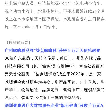
的非深户籍人员，申请新能源小汽车（纯电动小汽车、
混合动力小汽车）增量指标的，不要求最近连续24个月
以上在本市缴纳基本医疗保险。本政策自发布之日起实
施，至2023年12月31日结束。
【投融资新闻】
“
”
广州螺蛳粉品牌
柒点螺蛳粉
获得百万元天使轮融资
36
氪广东获悉，天眼查显示，近日，广州柒点螺食品
“
”
科技有限公司（以下简称
柒点螺蛳粉
）宣布获得百万
“
”
2022
元天使轮融资。
柒点螺蛳粉
成立于
年，是一家
以螺蛳粉食材原料为核心，集产品研发、集中采购、生
产加工、物流配送、品牌定制、营销推广、连锁品牌管
理运营、饮食文化传播于一体的连锁品牌。
“
”
A
深圳健康医疗大数据服务企业
旗云健康
获数千万元