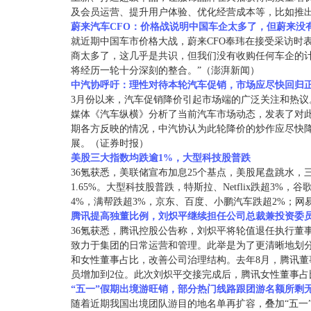
及会员运营、提升用户体验、优化经营成本等，比如推
蔚来汽车CFO：价格战说明中国车企太多了，但蔚来没
就近期中国车市价格大战，蔚来CFO奉玮在接受采访时
商太多了，这几乎是共识，但我们没有收购任何车企的计
将经历一轮十分深刻的整合。”（澎湃新闻）
中汽协呼吁：理性对待本轮汽车促销，市场应尽快回归
3月份以来，汽车促销降价引起市场端的广泛关注和热议
媒体《汽车纵横》分析了当前汽车市场动态，发表了对
期各方反映的情况，中汽协认为此轮降价的炒作应尽快
展。（证券时报）
美股三大指数均跌逾1%，大型科技股普跌
36氪获悉，美联储宣布加息25个基点，美股尾盘跳水，三大
1.65%。大型科技股普跌，特斯拉、Netflix跌超3%
4%，满帮跌超3%，京东、百度、小鹏汽车跌超2%；网易
腾讯提高独董比例，刘炽平继续担任公司总裁兼投资委
36氪获悉，腾讯控股公告称，刘炽平将轮值退任执行董
致力于集团的日常运营和管理。此举是为了更清晰地划
和女性董事占比，改善公司治理结构。去年8月，腾讯
员增加到2位。此次刘炽平交接完成后，腾讯女性董事占比
“五一”假期出境游旺销，部分热门线路跟团游名额所剩
随着近期我国出境团队游目的地名单再扩容，叠加“五一