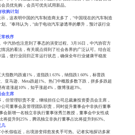
出会员优先购，会员可优先试用新品。
有收购计划
表示，这表明中国的汽车制造商太多了，“中国现在的汽车制造
划。”奉玮认为，“由于电动汽车渗透率的攀升，预计该行业
正常秩序
。中汽协也注意到了事态的演变过程。3月16日，中汽协官方
此情况的看法，有关观点得到了社会各界的广泛认可。结合近
降温，使行业回归正常运行状态，确保全年行业健康平稳发
指数均跌逾1%，道指跌1.63%，纳指跌1.60%，标普跌
，谷歌、亚马逊、Meta跌超1%。热门中概股多数下跌，拼多多跌超
有道涨超10%，知乎涨超4%，微博涨超3%。
员会主席
事，但管理职责不变，继续担任公司总裁兼投资委员会主席，
分公司董事会及管理团队职责，同时提升董事会中非执行董事
董事会新增一名独立非执行董事张秀兰教授，董事会中女性成
将提升到25%，腾讯独立非执行董事占比将提升到63%。
无几
”小长假临近，出境游变得愈发炙手可热。记者实地探访多家