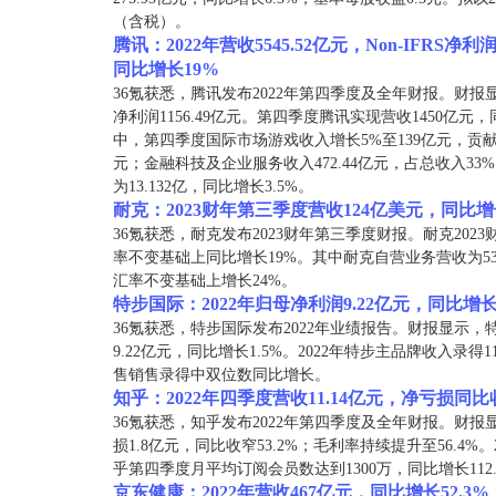
（含税）。
腾讯：2022年营收5545.52亿元，Non-IFRS
同比增长19%
36氪获悉，腾讯发布2022年第四季度及全年财报。财报显示，2
净利润1156.49亿元。第四季度腾讯实现营收1450亿元，同
中，第四季度国际市场游戏收入增长5%至139亿元，贡献
元；金融科技及企业服务收入472.44亿元，占总收入33%。
为13.132亿，同比增长3.5%。
耐克：2023财年第三季度营收124亿美元，同比增
36氪获悉，耐克发布2023财年第三季度财报。耐克202
率不变基础上同比增长19%。其中耐克自营业务营收为5
汇率不变基础上增长24%。
特步国际：2022年归母净利润9.22亿元，同比增长1
36氪获悉，特步国际发布2022年业绩报告。财报显示，特步
9.22亿元，同比增长1.5%。2022年特步主品牌收入录得1
售销售录得中双位数同比增长。
知乎：2022年四季度营收11.14亿元，净亏损同比收
36氪获悉，知乎发布2022年第四季度及全年财报。财报显
损1.8亿元，同比收窄53.2%；毛利率持续提升至56.4%。
乎第四季度月平均订阅会员数达到1300万，同比增长112.5
京东健康：2022年营收467亿元，同比增长52.3%