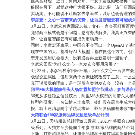
据共富财经，近日，河南郑州。一女子发视频吐槽称：
服踩在脚下，感觉这种行为很不好。就此事，该门店回
卖场卖。不可能说不让顾客去拿着试，以后也会合理的
李彦宏：文心一言带来的优势，让百度智能云有可能成
3月22日，李彦宏独家回应36氪：文心一言会否颠覆
觉得商业模式会是个问题，总有办法解决。我真正兴奋
势，让百度智能云有可能成为市场第一。
同时，李彦宏还表示：中国会不会再出一个OpenAI？基
现在中国的大厂都看好AI大模型，都在做这个方向。创业
型开发应用机会很大，没有必要再重新发明一遍轮子。
李彦宏回应“为什么文心一言发布会要用录屏？”
3月22日，李彦宏独家回应36氪：为什么文心一言发
极强交互属性，但后来两个因素让我改变了主意。一是生
真正说服我的理由，是全球所有类似发布会，没有一个
阿里M6大模型前带头人杨红霞加盟字节跳动，参与语言
36氪从多处独立信源获悉，阿里M6大模型的前带头人杨
模型的研发。一名知情人士表示，杨红霞在语言生成大
报。就上述消息向字节跳动求证，截至发稿前暂未收到
天猫联合100家服饰品牌发起超级单品计划
3月22日，天猫服饰总经理激云透露，2023年将联合1
级系列。天猫方至少提前半年参与100家品牌的商品企
上新、打造超级单品，让服饰品牌在天猫获得高质量增