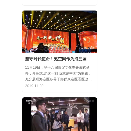
齐心协力，共氪疫情！
坚守时代使命！氪空间作为海淀国庆游园保障先进代表亮相
11月19日，第十六届海淀文化季开幕式举
办，开幕式以“这一刻 我就是中国”为主题，
充分展现海淀区各界干部群众在区委区政府
的坚强领导下，在国庆服务保障工作中表现
2019-11-20
出的特别讲政治、特别讲团结、特别讲奉献
的一流精神风貌，以及催人泪下的感人事
迹。