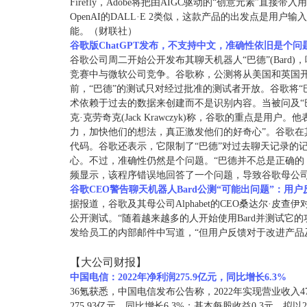
Firefly，Adobe将把由AIGC驱动的“创意元素”
OpenAI的DALL·E 2类似，这款产品的出发点是用户输
能。（财联社）
谷歌版ChatGPT发布，不支持中文，准确性依旧是个问
谷歌公司周二开始公开发布其聊天机器人“巴德”(Bar
竞赛中与微软公司竞争。谷歌称，公测将从美国和英国开
前，“巴德”的测试只对经过批准的测试者开放。谷歌将
术依赖于过去的数据来创建而不是识别内容。当被问及“
克·克劳奇克(Jack Krawczyk)称，谷歌的重点是
力，加快他们的想法，真正激发他们的好奇心”。谷歌在其网
代码。谷歌还表示，它限制了“巴德”对过去聊天记录的
心。不过，准确性仍然是个问题。“巴德并不总是正确的
频显示，该程序错误地回答了一个问题，导致谷歌母公司Alp
谷歌CEO警告聊天机器人Bard公测“可能
出问题”：用户
据报道，谷歌及其母公司Alphabet的CEO桑达尔·皮查
公开测试。“随着越来越多的人开始使用Bard并测试它
发给员工的内部邮件中写道，“但用户反馈对于改进产品
【大公司财报】
中国电信：2022年净利润275.9亿元，同比增长6.3%
36氪获悉，中国电信发布公告称，2022年实现营业收入4
275.93亿元，同比增长6.3%；基本每股收益0.3元。拟以