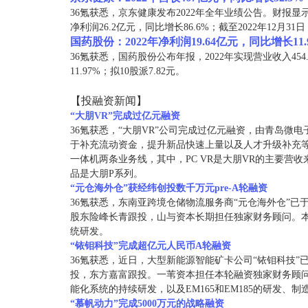
36氪获悉，京东健康发布2022年全年业绩公告。财报显示，京
净利润26.2亿元，同比增长86.6%；截至2022年12月3
国药股份：2022年净利润19.64亿元，同比增长11.
36氪获悉，国药股份公布年报，2022年实现营业收入454.
11.97%；拟10股派7.82元。
【投融资新闻】
“大朋VR”完成过亿元融资
36氪获悉，“大朋VR”公司完成过亿元融资，由青岛微
于补充流动资金，提升新品快速上量以及人才升级补充等领
一体机两条业务线，其中，PC VR是大朋VR的主要营
品是大朋P系列。
“元仓海外仓”获经纬创投数千万元pre-A轮融资
36氪获悉，东南亚跨境仓储物流服务商“元仓海外仓”已于
股东险峰长青跟投，山与资本长期担任独家财务顾问。
统研发。
“铱钼科技”完成超亿元人民币A轮融资
36氪获悉，近日，大型新能源智能矿卡公司“铱钼科技
投，东方嘉富跟投。一苇资本担任本轮融资独家财务顾
能化系统的持续研发，以及EM165和EM185的研发、制
“慕帆动力”完成5000万元的战略融资