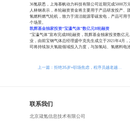
36氪获悉，上海慕帆动力科技有限公司近期完成5000
人林钢表示，本轮融资资金将主要用于产品研发投产、
氢燃料燃气轮机，致力于清洁能源零碳发电，产品可用于
个场景。
凯辉基金独家投资“宝瀛气体”数亿元B轮融资
“宝瀛气体”宣布完成B轮融资，凯辉基金独家投资数亿
业，由前宝钢气体总经理盛中克先生成立于2021年4
司将持续加大氢能领域投入力度，与加氢站、氢燃料电
上一篇：拒绝35岁+职场焦虑，程序员越老越值钱
联系我们
北京箴氪信息技术有限公司