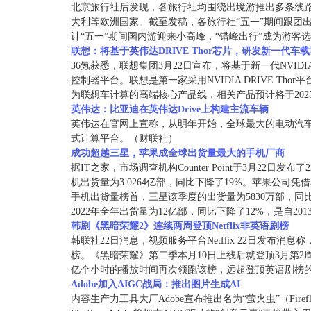
北京旅行社后发现，各旅行社均围绕出境游推出多条线
大利等欧洲国家。截至发稿，各旅行社“五一”期间跟团
计“五一”期间国内游迎来小高峰，“错峰出行”成为游客
联想：将基于英伟达DRIVE Thor芯片，研发新一代车
36氪获悉，联想集团3月22日宣布，将基于新一代NVIDIA
控制器平台。联想是第一家采用NVIDIA DRIVE Thor平
为联想车计算的高端核心产品线，相关产品预计将于202
英伟达：比亚迪在英伟达Drive上构建主流车辆
英伟达在官网上宣称，从明年开始，全球最大的电动汽车制造
式计算平台。（财联社）
成功超越三星，苹果成全球出货量最大的手机厂商
据IT之家，市场调查机构Counter Point于3月22日
机出货量为3.0264亿部，同比下降了19%。苹果公司凭借着
手机出货量榜首，三星该季度的出货量为5830万部，同
2022年全年出货量为12亿部，同比下降了12%，是自20
韩剧《黑暗荣耀2》连续两周登顶Netflix非英语剧榜
韩联社22日消息，视频服务平台Netflix 22日发布消息
榜。《黑暗荣耀》第二季本月10日上线后就登顶3月第2周（
亿个小时的播放时间再次领跑该榜，远超登顶英语剧榜的美
Adobe加入AIGC战局：推出图片生成AI
内容生产力工具大厂Adobe宣布推出名为“萤火虫”（Fir