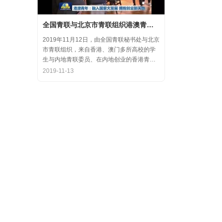
全国青联与北京市青联组织港澳青年代表参访氪空间
2019年11月12日，由全国青联秘书处与北京
市青联组织，来自香港、澳门多所高校的学
生与内地青联委员、在内地创业的香港青年
代表，围绕“融入国家大发展，拥抱创业新天
2019-11-13
地”的主题，在中关村创业大街开展了内地和
香港优秀创业代表的分享交流会，交流结束
后，港澳学生一行参观了氪空间。