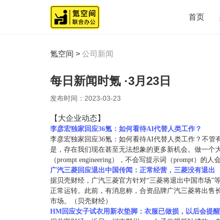
首页
氪空间
>
公司新闻
每日新闻时氪 ·3月23日
发布时间：
2023-03-23
【大企业动态】
李彦宏独家回应36氪：如何看待AI代替
人类工作？
李彦宏独家回应36氪：如何看待AI代替人类工作？不
是，存在我们现在甚至无法想象的更多新机会。做一个大
（prompt engineering），不会写提示词（prompt）
广汽三菱回应退出中国传闻：正常经营，三菱没有退出
据贝壳财经，广汽三菱官方针对“三菱将退出中国市场”
正常运转。此前，有消息称，合资品牌广汽三菱将出售
市场。（贝壳财经）
HM回应女子试衣用新衣垫脚：衣服已做损，以后会提