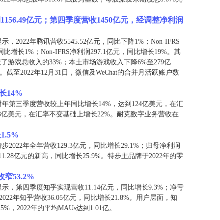
净利润1156.49亿元；第四季度营收1450亿元，经调整净利润
022年腾讯营收5545.52亿元，同比下降1%；Non-IFRS
比增长1%；Non-IFRS净利润297.1亿元，同比增长19%。其
了游戏总收入的33%；本土市场游戏收入下降6%至279亿
截至2022年12月31日，微信及WeChat的合并月活跃账户数
长14%
3财年第三季度营收较上年同比增长14%，达到124亿美元，在汇
3亿美元，在汇率不变基础上增长22%。耐克数字业务营收在
.5%
2022年全年营收129.3亿元，同比增长29.1%；归母净利润
11.28亿元的新高，同比增长25.9%。特步主品牌于2022年的零
窄53.2%
示，第四季度知乎实现营收11.14亿元，同比增长9.3%；净亏
2022年知乎营收36.05亿元，同比增长21.8%。用户层面，知
%，2022年的平均MAUs达到1.01亿。