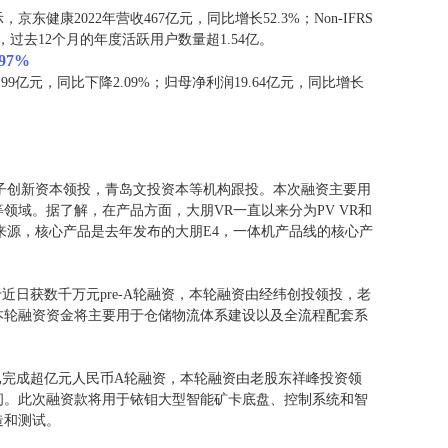
东健康2022年营收467亿元，同比增长52.3%；Non-IFRS
1日，过去12个月的年度活跃用户数量超1.54亿。
97%
99亿元，同比下降2.09%；归母净利润19.64亿元，同比增长
电子创新资本领投，青岛文投资本等机构跟投。本次融资主要用
域。据了解，在产品方面，大朋VR一直以来分为PV VR和
收来源，核心产品是去年发布的大朋E4，一体机产品线的核心产
近日获数千万元pre-A轮融资，本轮融资由经纬创投领投，老
本轮融资资金将主要用于仓储物流体系建设以及全流程配套系
”已完成超亿元人民币A轮融资，本轮融资由老股东祥峰投资领
问。此次融资款将用于铱钼大型智能矿卡底盘、控制系统和智
造和测试。