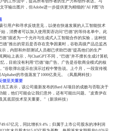
直接带入用户的工作流中，提高所有创作者的生产力和创作表达。与
入文字输出图片，但Adobe进一步提供更为精细的“AI P图”功
题
d)，吸引用户和寻求反馈意见，以便在快速发展的人工智能技术
始，消费者可以加入使用英语访问“巴德”的等待名单中。此
“巴德”描述为一个允许与生成式人工智能合作的实验，这种技
巴德”推出的背后是否存在竞争因素时，谷歌高级产品总监杰
用户。他表示，内部和外部测试人员都已求助巴德“提高他们的生产
站上表示，与ChatGPT不同，“巴德”并不擅长生成计算机
记忆，目前没有利用“巴德”做广告。广告是谷歌商业模式的核
，”谷歌弹出提示在演示过程中警告说。上个月，一段宣传视
habet的市值蒸发了1000亿美元。（凤凰网科技）
反馈至关重要
伊对员工表示，该公司最新发布的Bard AI项目的成败与否取决于
的功能，他们可能会让我们意外，还有可能出问题。”皮查伊在
及其底层技术至关重要。”（新浪科技）
749.67亿元，同比增长9.4%；归属于上市公司股东的净利润
2022年末总股本915.07亿股为基数，每股派发末期股息0.076元