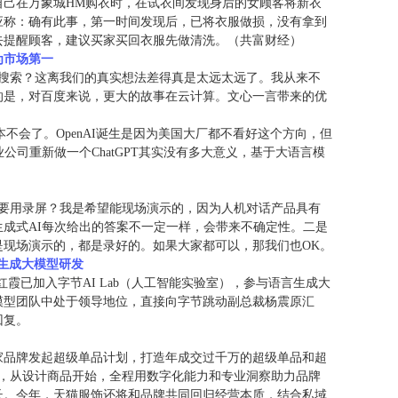
自己在万象城HM购衣时，在试衣间发现身后的女顾客将新衣
应称：确有此事，第一时间发现后，已将衣服做损，没有拿到
去提醒顾客，建议买家买回衣服先做清洗。（共富财经）
为市场第一
百度搜索？这离我们的真实想法差得真是太远太远了。我从来不
的是，对百度来说，更大的故事在云计算。文心一言带来的优
本不会了。OpenAI诞生是因为美国大厂都不看好这个方向，但
公司重新做一个ChatGPT其实没有多大意义，基于大语言模
布会要用录屏？我是希望能现场演示的，因为人机对话产品具有
成式AI每次给出的答案不一定一样，会带来不确定性。二是
是现场演示的，都是录好的。如果大家都可以，那我们也OK。
生成大模型研发
红霞已加入字节AI Lab（人工智能实验室），参与语言生成大
模型团队中处于领导地位，直接向字节跳动副总裁杨震原汇
回复。
00家品牌发起超级单品计划，打造年成交过千万的超级单品和超
划，从设计商品开始，全程用数字化能力和专业洞察助力品牌
长。今年，天猫服饰还将和品牌共同回归经营本质，结合私域