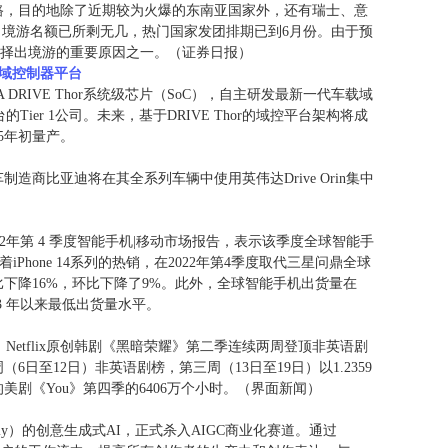
路，目的地除了近期较为火爆的东南亚国家外，还有瑞士、意
出境游名额已所剩无几，热门国家发团排期已到6月份。由于预
选择出境游的重要原因之一。（证券日报）
载域控制器平台
 DRIVE Thor系统级芯片（SoC），自主研发最新一代车载域
台的Tier 1公司。未来，基于DRIVE Thor的域控平台架构将成
5年初量产。
商比亚迪将在其全系列车辆中使用英伟达Drive Orin集中
发布了22年第 4 季度智能手机|移动市场报告，表示该季度全球智能手
iPhone 14系列的热销，在2022年第4季度取代三星问鼎全球
比下降16%，环比下降了9%。此外，全球智能手机出货量在
13 年以来最低出货量水平。
称，Netflix原创韩剧《黑暗荣耀》第二季连续两周登顶非英语剧
6日至12日）非英语剧榜，第三周（13日至19日）以1.2359
剧《You》第四季的6406万个小时。（界面新闻）
efly）的创意生成式AI，正式杀入AIGC商业化赛道。通过