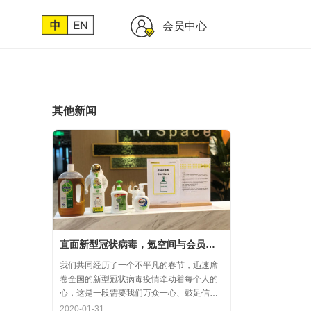
会员中心
其他新闻
直面新型冠状病毒，氪空间与会员协力共氪疫情
我们共同经历了一个不平凡的春节，迅速席
卷全国的新型冠状病毒疫情牵动着每个人的
心，这是一段需要我们万众一心、鼓足信心
的时期，氪空间希望和优秀的你们在一起，
2020-01-31