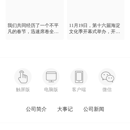
我们共同经历了一个不平
11月19日，第十六届海淀
凡的春节，迅速席卷全国
文化季开幕式举办，开幕
的新型冠状病毒疫情牵动
式以“这一刻 我就是中
着每个人的心，这是一段
国”为主题，充分展现海淀
需要我们万众一心、鼓足
区各界干部群众在区委区
信心的时期，氪空间希望
政府的坚强领导下，在国
和优秀的你们在一起，齐
庆服务保障工作中表现出
心协力，共氪疫情！
的特别讲政治、特别讲团
结、特别讲奉献的一流精
神风貌，以及催人泪下的
感人事迹。
触屏版
电脑版
客户端
微信
公司简介
大事记
公司新闻