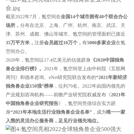
截至2022年7月，氪空间在
全国14个城市拥有48个联合办公
场所，
分布在北京、上海、广州、杭州、南京、武汉、天
津、苏州、成都、佛山等城市。氪空间的管理面积已接近
35万平方米，
注册
会员超过10万个，
有
5000多家企业
在氪
空间办公。
2020年，氪空间以17.4亿美元的估值跻身
《2020中国独角
兽企业排行榜》。
2021年，氪空间登上由中科院《互联网
周刊》和德本咨询、eNet研究院联合发布的
“2021年新经济
独角兽企业150强”榜单
，位列79名。2022年由国内领先的
产业规划咨询机构——前瞻产业研究院权威发布《
2021年
中国独角兽企业研究报告
》，氪空间凭借综合实力跻
身
“2021年本地生活行业独角兽企业名单”
，成为
唯一一家
入围的灵活办公服务商，足见行业领先地位。