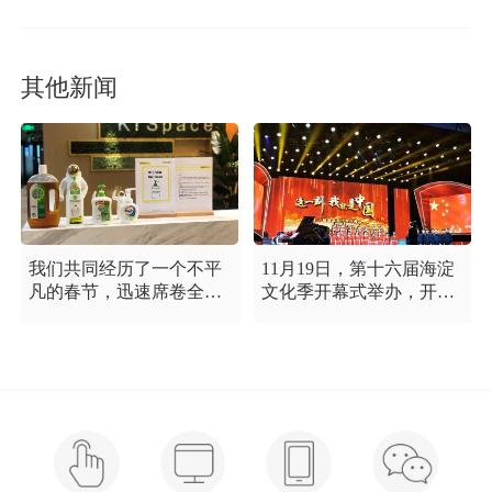
其他新闻
我们共同经历了一个不平
11月19日，第十六届海淀
凡的春节，迅速席卷全国
文化季开幕式举办，开幕
的新型冠状病毒疫情牵动
式以“这一刻 我就是中
着每个人的心，这是一段
国”为主题，充分展现海淀
需要我们万众一心、鼓足
区各界干部群众在区委区
信心的时期，氪空间希望
政府的坚强领导下，在国
和优秀的你们在一起，齐
庆服务保障工作中表现出
心协力，共氪疫情！
的特别讲政治、特别讲团
结、特别讲奉献的一流精
神风貌，以及催人泪下的