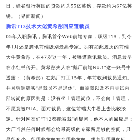
日，硅谷银行英国的贷款约为55亿英镑，存款约为67亿英
镑。（界面新闻）
腾讯T13技术大佬黄希彤回应遭裁员
05
Web
T13
年入职腾讯，腾讯首个
前端专家，职级
，到今
1
年
月还是腾讯前端级别最高专家。拥有如此履历的前端
47
大牛黄希彤，在
岁这一年，被曝遭腾讯裁员。消息最早
“
No.1”
在小红书传开。黄希彤夫人在
鹅厂前端
这一账号中
15
透露：（黄希彤）在鹅厂打工
年，年前收到裁员通知。
“
”
并且强调确实
是裁员不是退休
。而被裁以及不再尝试内
部转岗的原因则是：没有坐上管理岗位，不会向上管理，
PUA
不愿意被
。
面对裁员，这位前端大牛看上去比较淡
“T13
”
定。针对网友们
都能被裁
的疑问，他本人的回应是：
大厂当然任何时候都会给最高级的专家留足够的空间，只
是留多少，留哪些方向放弃哪些方向、线划到哪里的问