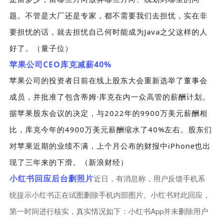
题。不管是大厂还是专家，都不需要我们去担忧，实在非
Java
要担忧的话，就去担忧自己何时能成为
之父这样的人
好了。（量子位）
CEO
40%
苹果公司
库克减薪
苹果公司的投资者日前在线上股东大会重新选举了董事会
·
成员，并批准了包含蒂姆
库克在内一众高管的薪酬计划。
2022
9900
据苹果股东会议的决定，与
年的
万美元薪酬相
4900
40%
比，库克今年的
万美元薪酬缩水了
左右。股东们
iPhone
对苹果近期的业绩不满，上个月公布的财报中
也出
现了三年来的下滑。（新浪财经）
小红书回应后台删照片
近日，有消息称，用户反馈手机系
统提示小红书正在试图删除手机内部图片。小红书对此回应，
App
第一时间进行核实，真实情况如下：小红书
并未删除用户