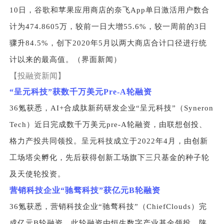
10日，谷歌和苹果应用商店的奈飞App单日激活用户数合
计为474.8605万，较前一日大增55.6%，较一周前的3日
骤升84.5%，创下2020年5月以两大商店合计口径进行统
计以来的最高值。（界面新闻）
【投融资新闻】
“
呈元科技”获数千万美元Pre-A轮融资
36
氪获悉，AI+合成肽新药研发企业“呈元科技”（Syneron
Tech）近日完成数千万美元pre-A轮融资，由联想创投、
格力产投共同领投。呈元科技成立于2022年4月，由创新
工场塔尖孵化，先后获得创新工场旗下三只基金的种子轮
及天使轮投资。
营销科技企业“驰骛科技”获亿元B轮融资
36
氪获悉，营销科技企业“驰骛科技”（ChiefClouds）完
成亿元B轮融资，此轮融资由恒生数字产业基金领投，陕