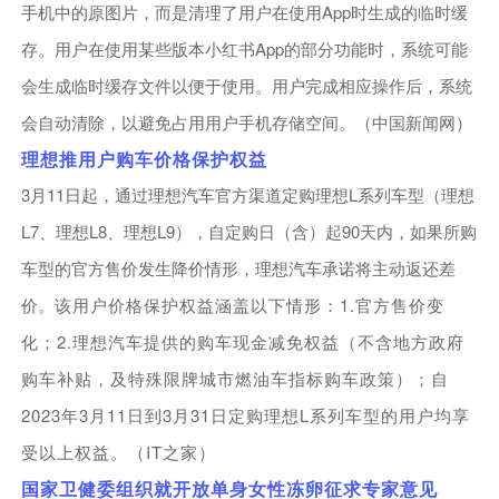
App
手机中的原图片，而是清理了用户在使用
时生成的临时缓
App
存。用户在使用某些版本小红书
的部分功能时，系统可能
会生成临时缓存文件以便于使用。用户完成相应操作后，系统
会自动清除，以避免占用用户手机存储空间。（中国新闻网）
理想推用户购车价格保护权益
3
11
L
月
日起，通过理想汽车官方渠道定购理想
系列车型（理想
L7
L8
L9
90
、理想
、理想
），自定购日（含）起
天内，如果所购
车型的官方售价发生降价情形，理想汽车承诺将主动返还差
1.
价。
该用户价格保护权益涵盖以下情形：
官方售价变
2.
化；
理想汽车提供的购车现金减免权益（不含地方政府
购车补贴，及特殊限牌城市燃油车指标购车政策）；自
2023
3
11
3
31
L
年
月
日到
月
日定购理想
系列车型的用户均享
IT
受以上权益。（
之家）
国家卫健委组织就开放单身女性冻卵征求专家意见