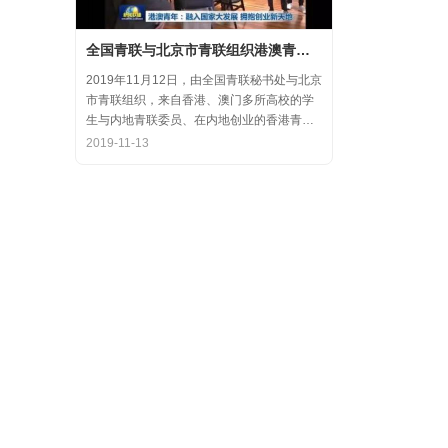
全国青联与北京市青联组织港澳青年代表参访氪空间
2019年11月12日，由全国青联秘书处与北京
市青联组织，来自香港、澳门多所高校的学
生与内地青联委员、在内地创业的香港青年
代表，围绕“融入国家大发展，拥抱创业新天
2019-11-13
地”的主题，在中关村创业大街开展了内地和
香港优秀创业代表的分享交流会，交流结束
后，港澳学生一行参观了氪空间。