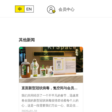
会员中心
其他新闻
直面新型冠状病毒，氪空间与会员协力共氪疫情
我们共同经历了一个不平凡的春节，迅速席
卷全国的新型冠状病毒疫情牵动着每个人的
心，这是一段需要我们万众一心、鼓足信心
的时期，氪空间希望和优秀的你们在一起，
2020-01-31