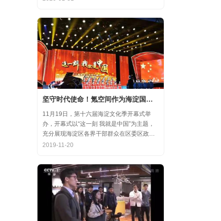
齐心协力，共氪疫情！
坚守时代使命！氪空间作为海淀国庆游园保障先进代表亮相
11月19日，第十六届海淀文化季开幕式举
办，开幕式以“这一刻 我就是中国”为主题，
充分展现海淀区各界干部群众在区委区政府
的坚强领导下，在国庆服务保障工作中表现
2019-11-20
出的特别讲政治、特别讲团结、特别讲奉献
的一流精神风貌，以及催人泪下的感人事
迹。