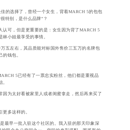
最佳的选择了，曾经一个女生，背着MARCH 5的包包
很特别，是什么品牌”？
认可，但是更重要的是：女生因为背了MARCH 5
是林小姐最享受的事情。
过一万五左右，其品质能对标国外售价三五万的名牌包
己的钱包。
，MARCH 5已经有了一票忠实粉丝，他们都是
重视品
信。
经常因为太好看被家里人或者闺蜜拿走，然后再来买了
引更多这样的。
我是最早一批入驻这个社区的。我入驻的那天印象深