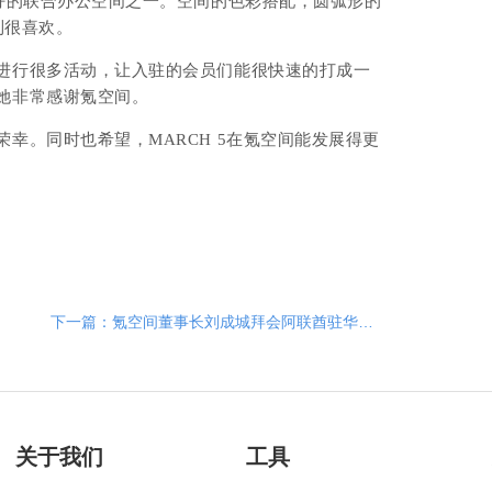
最好的联合办公空间之一。空间的色彩搭配，圆弧形的
到
很喜欢。
进行很多活动，让入驻的会员们能很快速的打成一
她非常感谢氪空间。
幸。同时也希望，MARCH 5在氪空间能发展得更
下一篇：氪空间董事长刘成城拜会阿联酋驻华大使阿里·扎希里
关于我们
工具