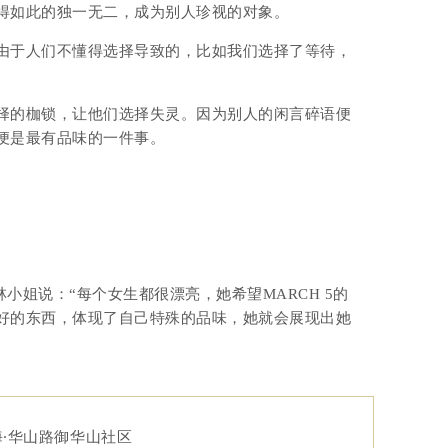
得如此的独一无二，成为别人珍视的对象。
由于人们不懂得选择导致的，比如我们选择了等待，
择的枷锁，让他们选择失灵。因为别人的闲言碎语便
便是最有品味的一件事。
林小姐说：“
每个女生都很漂亮，她希望MARCH 5的
好的东西，体现了自己特殊的品味，她就会展现出她
上海·华山路御华山社区