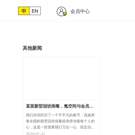
会员中心
其他新闻
直面新型冠状病毒，氪空间与会员协力共氪疫情
我们共同经历了一个不平凡的春节，迅速席
卷全国的新型冠状病毒疫情牵动着每个人的
心，这是一段需要我们万众一心、鼓足信心
的时期，氪空间希望和优秀的你们在一起，
2020-01-31