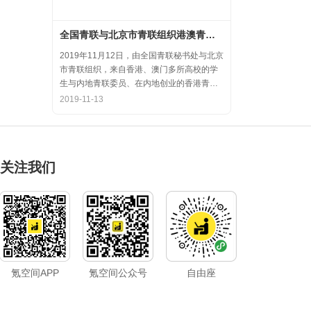
全国青联与北京市青联组织港澳青年代表参访氪空间
2019年11月12日，由全国青联秘书处与北京
市青联组织，来自香港、澳门多所高校的学
生与内地青联委员、在内地创业的香港青年
代表，围绕“融入国家大发展，拥抱创业新天
2019-11-13
地”的主题，在中关村创业大街开展了内地和
香港优秀创业代表的分享交流会，交流结束
后，港澳学生一行参观了氪空间。
关注我们
氪空间APP
氪空间公众号
自由座