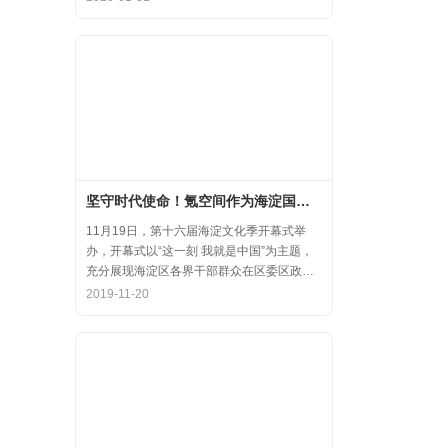
齐心协力，共氪疫情！
坚守时代使命！氪空间作为海淀国庆游园保障先进代表亮相
11月19日，第十六届海淀文化季开幕式举
办，开幕式以“这一刻 我就是中国”为主题，
充分展现海淀区各界干部群众在区委区政府
的坚强领导下，在国庆服务保障工作中表现
2019-11-20
出的特别讲政治、特别讲团结、特别讲奉献
的一流精神风貌，以及催人泪下的感人事
迹。