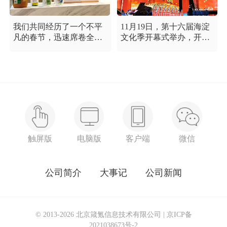
我们共同经历了一个不平
11月19日，第十六届海淀
凡的春节，迅速席卷全国
文化季开幕式举办，开幕
的新型冠状病毒疫情牵动
式以“这一刻 我就是中
着每个人的心，这是一段
国”为主题，充分展现海淀
需要我们万众一心、鼓足
区各界干部群众在区委区
信心的时期，氪空间希望
政府的坚强领导下，在国
和优秀的你们在一起，齐
庆服务保障工作中表现出
心协力，共氪疫情！
的特别讲政治、特别讲团
结、特别讲奉献的一流精
神风貌，以及催人泪下的
感人事迹。
触屏版
电脑版
客户端
微信
公司简介
大事记
公司新闻
© 2013-2026 北京箴氪信息技术有限公司 |
京ICP备
2021038673号-2