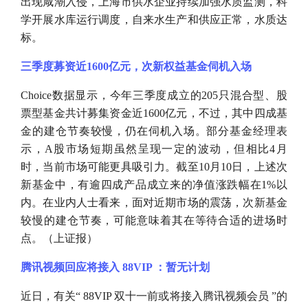
出现咸潮入侵，上海市供水企业持续加强水质监测，科
学开展水库运行调度，自来水生产和供应正常，水质达
标。
三季度募资近
1600亿元，次新权益基金伺机入场
Choice数据显示，今年三季度成立的205只混合型、股
票型基金共计募集资金近1600亿元，不过，其中四成基
金的建仓节奏较慢，仍在伺机入场。部分基金经理表
示，A股市场短期虽然呈现一定的波动，但相比4月
时，当前市场可能更具吸引力。截至10月10日，上述次
新基金中，有逾四成产品成立来的净值涨跌幅在1%以
内。在业内人士看来，面对近期市场的震荡，次新基金
较慢的建仓节奏，可能意味着其在等待合适的进场时
点。（上证报）
腾讯视频回应将接入
88VIP ：暂无计划
近日，有关
“ 88VIP 双十一前或将接入腾讯视频会员 ”的