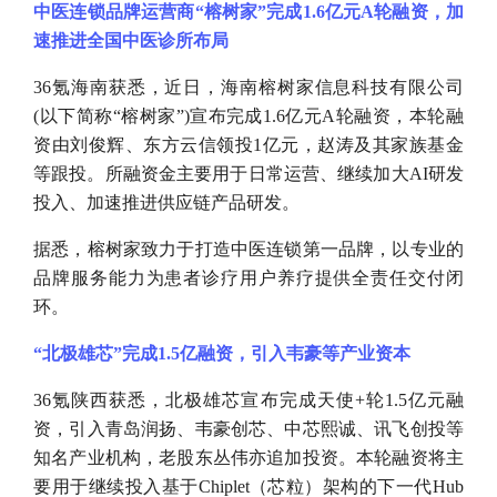
中医连锁品牌运营商
“榕树家”完成1.6亿元A轮融资，加
速推进全国中医诊所布局
36氪海南获悉，近日，海南榕树家信息科技有限公司
(以下简称“榕树家”)宣布完成1.6亿元A轮融资，本轮融
资由刘俊辉、东方云信领投1亿元，赵涛及其家族基金
等跟投。所融资金主要用于日常运营、继续加大AI研发
投入、加速推进供应链产品研发。
据悉，榕树家致力于打造中医连锁第一品牌，以专业的
品牌服务能力为患者诊疗用户养疗提供全责任交付闭
环。
“北极雄芯”完成1.5亿融资，引入韦豪等产业资本
36氪陕西获悉，北极雄芯宣布完成天使+轮1.5亿元融
资，引入青岛润扬、韦豪创芯、中芯熙诚、讯飞创投等
知名产业机构，老股东丛伟亦追加投资。本轮融资将主
要用于继续投入基于Chiplet（芯粒）架构的下一代Hub