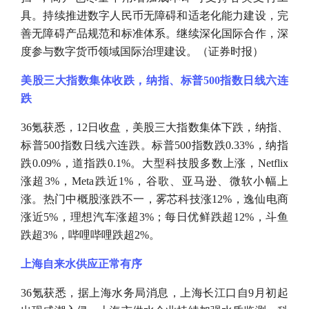
具。持续推进数字人民币无障碍和适老化能力建设，完
善无障碍产品规范和标准体系。继续深化国际合作，深
度参与数字货币领域国际治理建设。（证券时报）
美股三大指数集体收跌，纳指、标普
500指数日线六连
跌
36氪获悉，12日收盘，美股三大指数集体下跌，纳指、
标普500指数日线六连跌。标普500指数跌0.33%，纳指
跌0.09%，道指跌0.1%。大型科技股多数上涨，Netflix
涨超3%，Meta跌近1%，谷歌、亚马逊、微软小幅上
涨。热门中概股涨跌不一，雾芯科技涨12%，逸仙电商
涨近5%，理想汽车涨超3%；每日优鲜跌超12%，斗鱼
跌超3%，哔哩哔哩跌超2%。
上海自来水供应正常有序
36氪获悉，据上海水务局消息，上海长江口自9月初起