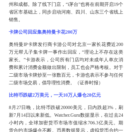
州和成都。除了线下门店，“i茅台”也将在前期开启19个
省区市基础上，同步启动河南、四川、山东三个省线上
销售。
卡牌公司回应集奥特曼卡花
200万
奥特曼
IP卡牌发行商卡游公司对北京一家长花费近200
万元帮儿子集卡牌一事作出回应，“理论上不存在这类
家长。”卡游表示，公司所有门店均对未成年人单次消
费和累计消费金额做出限制，员工也会严格考核。对于
二级市场卡牌炒至一张数百元，卡游也表示不参与任何
二级市场交易，倡导理性消费。（
证券时报
）
比特币跌破
2万美元，一天10万人爆仓28亿元
8月27日晚，比特币跌破20000美元，日内跌超3%，刷
新7月14日以来新低。Watcher.Guru数据显示，在过去24
小时内，全球加密货币市场市值缩水706.3亿美元。期
货合约市场爆仓不断。币界数据显示，虚拟货币合约一