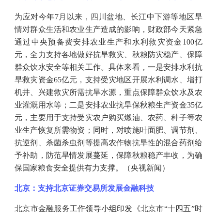
为应对今年
7月以来，四川盆地、长江中下游等地区旱
情对群众生活和农业生产造成的影响，财政部今天紧急
通过中央预备费安排农业生产和水利救灾资金100亿
元，全力支持各地做好抗旱救灾、秋粮防灾稳产、保障
群众饮水安全等相关工作。具体来看，一是安排水利抗
旱救灾资金65亿元，支持受灾地区开展水利调水、增打
机井、兴建救灾所需抗旱水源，重点保障群众饮水及农
业灌溉用水等；二是安排农业抗旱保秋粮生产资金35亿
元，主要用于支持受灾农户购买燃油、农药、种子等农
业生产恢复所需物资；同时，对喷施叶面肥、调节剂、
抗逆剂、杀菌杀虫剂等提高农作物抗旱性的混合药剂给
予补助，防范旱情发展蔓延，保障秋粮稳产丰收，为确
保国家粮食安全提供有力支撑。（央视新闻）
北京：支持北京证券交易所发展金融科技
北京市金融服务工作领导小组印发《北京市
“十四五”时