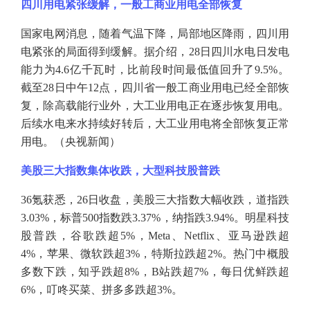
四川用电紧张缓解，一般工商业用电全部恢复
国家电网消息，随着气温下降，局部地区降雨，四川用
电紧张的局面得到缓解。据介绍，
28日四川水电日发电
能力为4.6亿千瓦时，比前段时间最低值回升了9.5%。
截至28日中午12点，四川省一般工商业用电已经全部恢
复，除高载能行业外，大工业用电正在逐步恢复用电。
后续水电来水持续好转后，大工业用电将全部恢复正常
用电。（央视新闻）
美股三大指数集体收跌，大型科技股普跌
36氪获悉，26日收盘，美股三大指数大幅收跌，道指跌
3.03%，标普500指数跌3.37%，纳指跌3.94%。明星科技
股普跌，谷歌跌超5%，Meta、Netflix、亚马逊跌超
4%，苹果、微软跌超3%，特斯拉跌超2%。热门中概股
多数下跌，知乎跌超8%，B站跌超7%，每日优鲜跌超
6%，叮咚买菜、拼多多跌超3%。