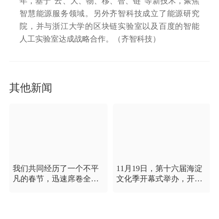
年，基于“云、大、物、移、智、链”等新技术，聚焦
智慧能源服务领域。另外齐智科技成立了能源研究
院，并与浙江大学的区块链实验室以及百度的智能
人工实验室达成战略合作。（齐智科技）
其他新闻
我们共同经历了一个不平
11月19日，第十六届海淀
凡的春节，迅速席卷全国
文化季开幕式举办，开幕
的新型冠状病毒疫情牵动
式以“这一刻 我就是中
着每个人的心，这是一段
国”为主题，充分展现海淀
需要我们万众一心、鼓足
区各界干部群众在区委区