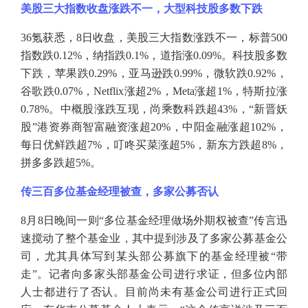
美股三大指数收盘涨跌不一，大型科技股多数下跌
36氪获悉，8日收盘，美股三大指数涨跌不一，标普500
指数跌0.12%，纳指跌0.1%，道指涨0.09%。科技股多数
下跌，苹果跌0.29%，亚马逊跌0.99%，微软跌0.92%，
谷歌跌0.07%，Netflix涨超2%，Meta涨超1%，特斯拉涨
0.78%。中概股涨跌互现，尚乘数科跌超43%，“新晋妖
股”港资券商智富融资涨超20%，中阳金融涨超102%，
每日优鲜跌超7%，叮咚买菜涨超5%，新东方跌超8%，
拼多多跌超5%。
传三百多位基金经理被查，多家公募否认
8月8日晚间一则“多位基金经理做场外期权被查”传言迅
速搅动了整个基金业，其中提到涉及了多家公募基金公
司，尤其具体写到某头部公募旗下的基金经理被“带
走”。记者向多家头部基金公司进行求证，但多位内部
人士都进行了否认。目前尚未有基金公司进行正式回