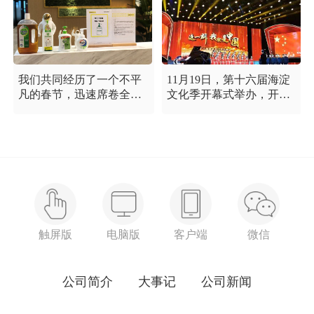
我们共同经历了一个不平
11月19日，第十六届海淀
凡的春节，迅速席卷全国
文化季开幕式举办，开幕
的新型冠状病毒疫情牵动
式以“这一刻 我就是中
着每个人的心，这是一段
国”为主题，充分展现海淀
需要我们万众一心、鼓足
区各界干部群众在区委区
信心的时期，氪空间希望
政府的坚强领导下，在国
和优秀的你们在一起，齐
庆服务保障工作中表现出
心协力，共氪疫情！
的特别讲政治、特别讲团
结、特别讲奉献的一流精
神风貌，以及催人泪下的
感人事迹。
触屏版
电脑版
客户端
微信
公司简介
大事记
公司新闻