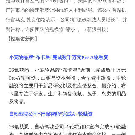
是与埃森哲签约的Meta外包员工。美国的经济衰退和数字
广告市场的快速滑坡让Meta陷入不利处境。该公司首席执
行官马克·扎克伯格表示，公司将“稳步削减人员增长”，并
警告称，许多团队的规模将“缩小”。（新浪科技）
【
投融资新闻
】
小宠物品牌
“布卡星”完成数千万元Pre-A轮融资
36氪获悉，小宠物品牌“布卡星”近期已完成数千万元
Pre-A轮融资，由金鼎资本领投，合享资本跟投，本轮
融资将主要用于新品研发以及供应链整合。据介绍，布
卡星专注于研发、生产和销售仓鼠、兔子、鸟类的用品
及食品。
自动驾驶公司
“行深智能”完成A+轮融资
36氪获悉，自动驾驶公司“行深智能”宣布完成A+轮融
资，本轮融资由兴湘资本与睿住资本联合领投，三一创