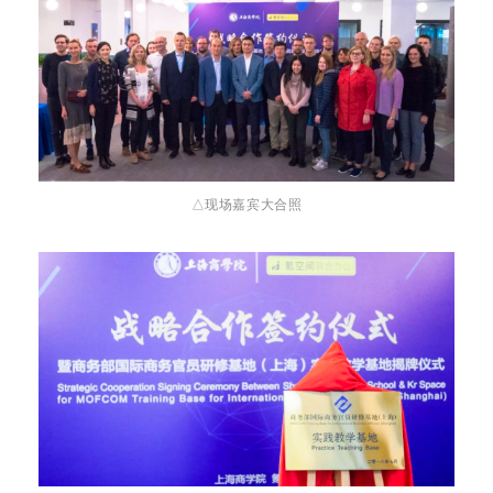
△现场嘉宾大合照