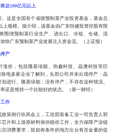
模将达
100亿元以上
行。这是全国首个省级预制菜产业投资基金，基金总
元以上规模。据介绍，该基金由广东恒健投资控股有限
将围绕预制菜行业生产、进出口、冷链、仓储、流
为加快广东预制菜产业发展注入资金流。（上证报）
现停产
片涨价，包括隆基绿能、协鑫科技、晶澳科技等巨
昨日致电多家企业了解到，头部公司并未出现停产：晶
计划进行。隆基绿能：没有停产，不存在这种情况。
工率还是维持一个比较好的状态。（第一财经）
价工作
院政策例行吹风会上，工信部装备工业一司负责人郭
车芯片和上游原材料保供稳价工作，全力保障产业链
大宗消费要求，鼓励有条件的地方出台有含金量的促