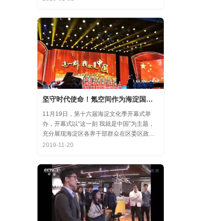
齐心协力，共氪疫情！
坚守时代使命！氪空间作为海淀国庆游园保障先进代表亮相
11月19日，第十六届海淀文化季开幕式举
办，开幕式以“这一刻 我就是中国”为主题，
充分展现海淀区各界干部群众在区委区政府
的坚强领导下，在国庆服务保障工作中表现
2019-11-20
出的特别讲政治、特别讲团结、特别讲奉献
的一流精神风貌，以及催人泪下的感人事
迹。