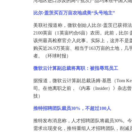
湾地区进口涉及的两个批次产品均未在中国大
比尔
·盖茨买百万亩农地成美“头号地主”
美联社报道称，微软创始人比尔
·盖茨已获得
2100英亩（1英亩约合6亩）农田。此前，比
该州最高检察官介入此事。实际上，这并不是
购买近26.9万英亩、相当于163万亩的土地，
者。（环球时报）
微软云计算副总裁将离职：被指辱骂员工
据报道，微软云计算副总裁汤姆
·基恩（Tom
司。在他离职之前，《内幕（Insider）》杂
技）
推特招聘团队裁员
30%，不超过100人
推特发布消息称，人才招聘团队将裁员
30%。
需求出现变化，推特重组人才招聘团队，削减员