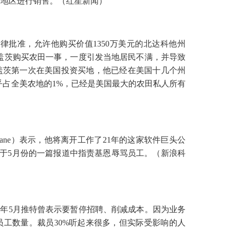
陆地区进行销售。（红星新闻）
法律批准，允许他购买价值1350万美元的北达科他州
尔·盖茨购买农田一事，一度引发当地居民不满，并导致
盖茨第一次在美国投资买地，他已经在美国十几个州
几乎占全美农地的1%，已经是美国最大的农田私人所有
 Keane）表示，他将离开工作了21年的这家软件巨头公
志曾于5月份的一篇报道中指责基恩辱骂员工。（新浪科
今年5月推特曾表示要暂停招聘、削减成本。因为业务
工数量。裁员30%听起来很多，但实际受影响的人