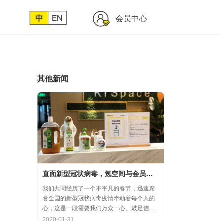
会员中心
其他新闻
直面新型冠状病毒，氪空间与会员协力共氪疫情
我们共同经历了一个不平凡的春节，迅速席
卷全国的新型冠状病毒疫情牵动着每个人的
心，这是一段需要我们万众一心、鼓足信心
的时期，氪空间希望和优秀的你们在一起，
2020-01-31