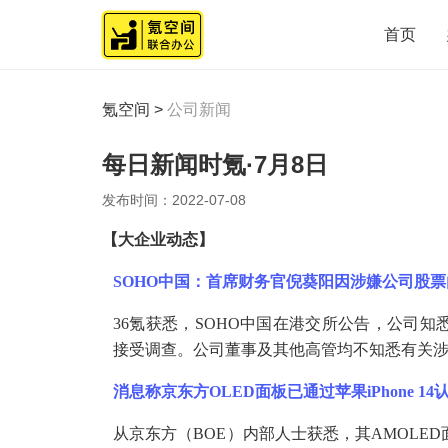
首页
氪空间
>
公司新闻
每日新闻时氪·7月8日
发布时间：
2022-07-08
【
大企业动态
】
SOHO中国：首席财务官倪葵阳因涉嫌公司股
36氪获悉，SOHO中国在港交所公告，公司
接受调查。公司董事及其他高管均不知悉有关
消息称京东方
OLED面板已通过苹果iPhone 14
从京东方（
BOE）内部人士获悉，其AMOLED