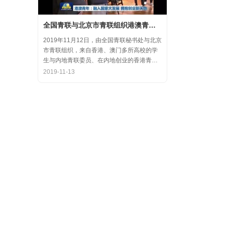
全国青联与北京市青联组织港澳青年代表参访氪空间
2019年11月12日，由全国青联秘书处与北京
市青联组织，来自香港、澳门多所高校的学
生与内地青联委员、在内地创业的香港青年
代表，围绕“融入国家大发展，拥抱创业新天
2019-11-13
地”的主题，在中关村创业大街开展了内地和
香港优秀创业代表的分享交流会，交流结束
后，港澳学生一行参观了氪空间。