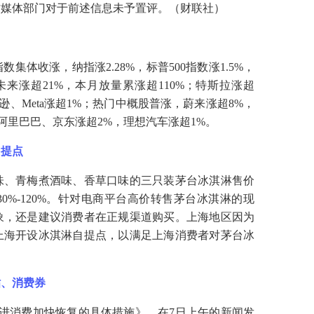
方媒体部门对于前述信息未予置评。（财联社）
集体收涨，纳指涨2.28%，标普500指数涨1.5%，
未来涨超21%，本月放量累涨超110%；特斯拉涨超
亚马逊、Meta涨超1%；热门中概股普涨，蔚来涨超8%，
，阿里巴巴、京东涨超2%，理想汽车涨超1%。
自提点
味、青梅煮酒味、香草口味的三只装茅台冰淇淋售价
30%-120%。针对电商平台高价转售茅台冰淇淋的现
象，还是建议消费者在正规渠道购买。上海地区因为
上海开设冰淇淋自提点，以满足上海消费者对茅台冰
贴、消费券
进消费加快恢复的具体措施》。在7日上午的新闻发