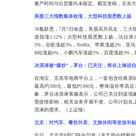
量产时间与出货量尚未敲定。截至发稿，京东
美股三大指数集体收涨，大型科技股悉数上扬
36氪获悉，7月7日收盘，美股高开高走，三大指数
道指涨1.12%；大型科技股悉数上扬，法拉第
5%，谷歌涨超3%，Netflix、苹果涨超2%，
B站涨超6%，小鹏汽车涨超5%，百度涨超3%
冰淇淋被
“爆炒”，茅台：已关注，将在上海设
在淘宝、京东等电商平台上，一套包含经典原
最高约
500元，最低约300元，整体溢价率高达
象，茅台冰淇淋客服表示，公司已关注到该现
受疫情影响，相关业务开展不便。公司计划在
淇淋的需求。（上证报）
北京：对汽车、餐饮外卖、文旅休闲等发放补
近日，北京市
8部门联合印发《关于助企纾困促