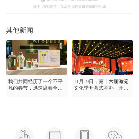
其他新闻
我们共同经历了一个不平
11月19日，第十六届海淀
凡的春节，迅速席卷全国
文化季开幕式举办，开幕
的新型冠状病毒疫情牵动
式以“这一刻 我就是中
着每个人的心，这是一段
国”为主题，充分展现海淀
需要我们万众一心、鼓足
区各界干部群众在区委区
信心的时期，氪空间希望
政府的坚强领导下，在国
和优秀的你们在一起，齐
庆服务保障工作中表现出
心协力，共氪疫情！
的特别讲政治、特别讲团
结、特别讲奉献的一流精