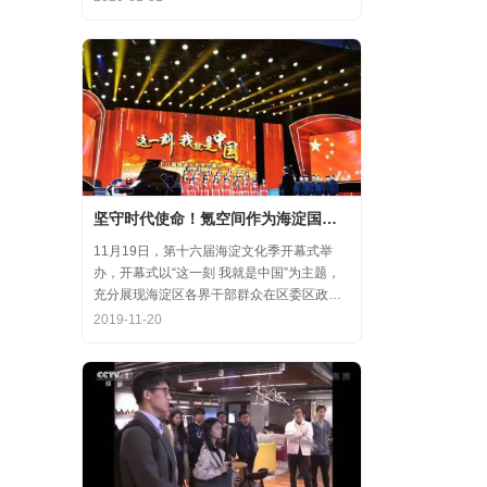
齐心协力，共氪疫情！
坚守时代使命！氪空间作为海淀国庆游园保障先进代表亮相
11月19日，第十六届海淀文化季开幕式举
办，开幕式以“这一刻 我就是中国”为主题，
充分展现海淀区各界干部群众在区委区政府
的坚强领导下，在国庆服务保障工作中表现
2019-11-20
出的特别讲政治、特别讲团结、特别讲奉献
的一流精神风貌，以及催人泪下的感人事
迹。