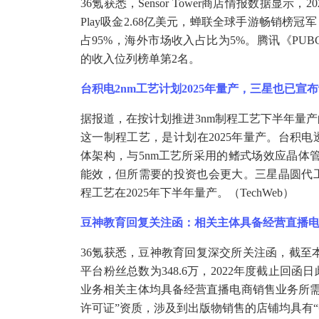
36氪获悉，Sensor Tower商店情报数据显示，20
Play吸金2.68亿美元，蝉联全球手游畅销榜冠
占95%，海外市场收入占比为5%。腾讯《PUBG
的收入位列榜单第2名。
台积电
2nm工艺计划2025年量产，三星也已宣布
据报道，在按计划推进
3nm制程工艺下半年量
这一制程工艺，是计划在2025年量产。台积电
体架构，与5nm工艺所采用的鳍式场效应晶体管
能效，但所需要的投资也会更大。三星晶圆代工
程工艺在2025年下半年量产。（TechWeb）
豆神教育回复关注函：相关主体具备经营直播
36氪获悉，豆神教育回复深交所关注函，截至本回
平台粉丝总数为348.6万，2022年度截止回
业务相关主体均具备经营直播电商销售业务所需
许可证”资质，涉及到出版物销售的店铺均具有