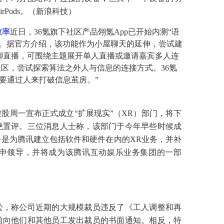
irPods。（新浪科技）
效率
近日，
36氪旗下社区产品翎氪App已开始内测“语
启。据官方介绍，该功能作为小屋聊天的延伸，尝试建
聊直播，可围绕主题展开单人直播或邀请嘉宾多人连
社区，尝试探索算法之外人与信息的连接方式。36氪
需要通过人来打破信息茧房。”
控股周一宣布正式成立
“扩展现实”（XR）部门，将下
绝置评。三位消息人士称，该部门于今年早些时候成
是为腾讯建立包括软件和硬件在内的XR业务，并补
申领导，并将成为该腾讯互动娱乐业务集团的一部
讼，称公司近期的大规模裁员违反了《工人调整和再
前向他们和其他员工发出裁员的书面通知。相反，特