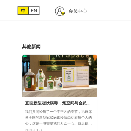
会员中心
其他新闻
直面新型冠状病毒，氪空间与会员协力共氪疫情
我们共同经历了一个不平凡的春节，迅速席
卷全国的新型冠状病毒疫情牵动着每个人的
心，这是一段需要我们万众一心、鼓足信心
的时期，氪空间希望和优秀的你们在一起，
2020-01-31