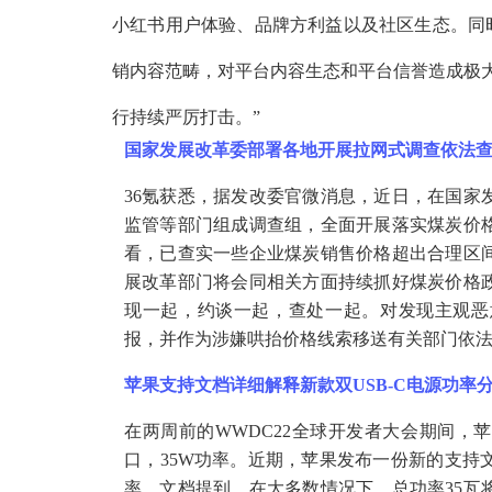
小红书用户体验、品牌方利益以及社区生态。同
销内容范畴，对平台内容生态和平台信誉造成极
行持续严厉打击。”
国家发展改革委部署各地开展拉网式调查依法
36氪获悉，据发改委官微消息，近日，在国家
监管等部门组成调查组，全面开展落实煤炭价
看，已查实一些企业煤炭销售价格超出合理区
展改革部门将会同相关方面持续抓好煤炭价格
现一起，约谈一起，查处一起。对发现主观恶
报，并作为涉嫌哄抬价格线索移送有关部门依
苹果支持文档详细解释新款双
USB-C电源功率
在两周前的
WWDC22全球开发者大会期间，
口，35W功率。近期，苹果发布一份新的支持
率。文档提到，在大多数情况下，总功率35瓦