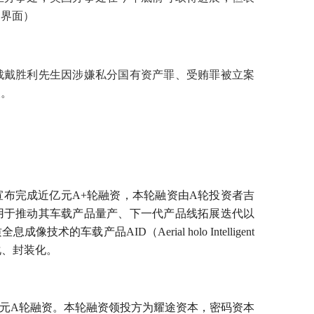
（界面）
裁戴胜利先生因涉嫌私分国有资产罪、受贿罪被立案
查。
宣布完成近亿元A+轮融资，本轮融资由A轮投资者吉
用于推动其车载产品量产、下一代产品线拓展迭代以
车载产品AID（Aerial holo Intelligent
化、封装化。
万元A轮融资。本轮融资领投方为耀途资本，密码资本