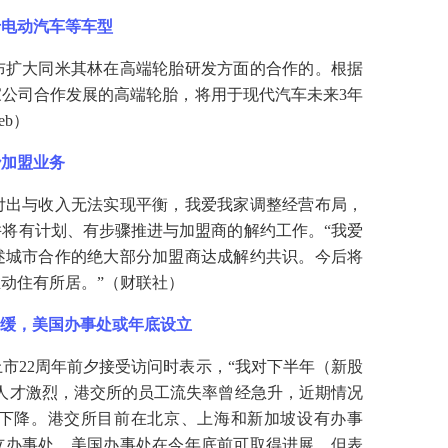
于电动汽车等车型
布扩大同米其林在高端轮胎研发方面的合作的。根据
家公司合作发展的高端轮胎，将用于现代汽车未来
3年
eb）
沙加盟业务
付出与收入无法实现平衡，我爱我家调整经营布局，
并将有计划、有步骤推进与加盟商的解约工作。
“我爱
述城市合作的绝大部分加盟商达成解约共识。今后将
动住有所居。”（财联社）
纾缓，美国办事处或年底设立
上市22周年前夕接受访问时表示，“我对下半年（新股
人才激烈，港交所的员工流失率曾经急升，近期情况
下降。港交所目前在北京、上海和新加坡设有办事
立办事处，美国办事处在今年底前可取得进展，但表