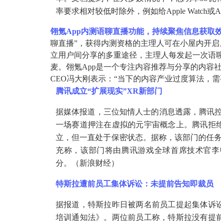
率要求相对较低时除外，例如给Apple Watch或A
翎氪
App内测语聊直播功能，持续聚焦信息获取
聊直播”，获得内测资格的主理人可在小屋内开
立用户间分享的多重途径，主理人每发起一次语
麦。翎氪App是一个专注内容推荐与分享的内容
CEO冯大刚表示：“当下的内容产业过度算法，
腾讯成立
“扩展现实”XR新部门
据媒体报道，三位知情人士的消息透露，腾讯
一场赛道押注在虚拟的元宇宙概念上。腾讯拒
立，但一直处于保密状态。据称，该部门的任务
充称，该部门将由腾讯游戏全球首席技术官李
分。（新浪财经）
特斯拉遭前员工集体诉讼：未提前告知即裁员
据报道，特斯拉昨日被两名前员工提起集体诉
培训通知法》。两位前员工称，特斯拉没有提