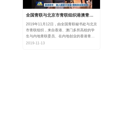
全国青联与北京市青联组织港澳青年代表参访氪空间
2019年11月12日，由全国青联秘书处与北京
市青联组织，来自香港、澳门多所高校的学
生与内地青联委员、在内地创业的香港青年
代表，围绕“融入国家大发展，拥抱创业新天
2019-11-13
地”的主题，在中关村创业大街开展了内地和
香港优秀创业代表的分享交流会，交流结束
后，港澳学生一行参观了氪空间。