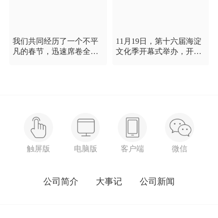
我们共同经历了一个不平
11月19日，第十六届海淀
凡的春节，迅速席卷全国
文化季开幕式举办，开幕
的新型冠状病毒疫情牵动
式以“这一刻 我就是中
着每个人的心，这是一段
国”为主题，充分展现海淀
需要我们万众一心、鼓足
区各界干部群众在区委区
信心的时期，氪空间希望
政府的坚强领导下，在国
和优秀的你们在一起，齐
庆服务保障工作中表现出
心协力，共氪疫情！
的特别讲政治、特别讲团
结、特别讲奉献的一流精
神风貌，以及催人泪下的
感人事迹。
触屏版
电脑版
客户端
微信
公司简介
大事记
公司新闻