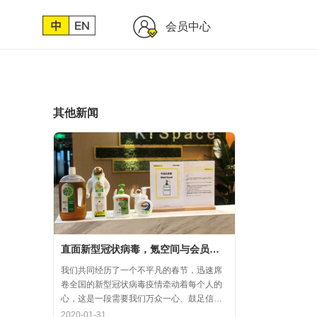
会员中心
其他新闻
直面新型冠状病毒，氪空间与会员协力共氪疫情
我们共同经历了一个不平凡的春节，迅速席
卷全国的新型冠状病毒疫情牵动着每个人的
心，这是一段需要我们万众一心、鼓足信心
的时期，氪空间希望和优秀的你们在一起，
2020-01-31