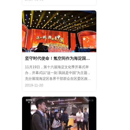
齐心协力，共氪疫情！
坚守时代使命！氪空间作为海淀国庆游园保障先进代表亮相
11月19日，第十六届海淀文化季开幕式举
办，开幕式以“这一刻 我就是中国”为主题，
充分展现海淀区各界干部群众在区委区政府
的坚强领导下，在国庆服务保障工作中表现
2019-11-20
出的特别讲政治、特别讲团结、特别讲奉献
的一流精神风貌，以及催人泪下的感人事
迹。