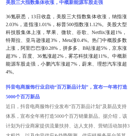
美股三大指数集体收涨，中概新能源车股走强
36氪获悉，13日收盘，美股三大指数集体收涨，纳指涨
2.03%，道指涨1.01%，标普500指数涨1.12%。美股大型
科技股集体上涨，苹果、微软、谷歌、Netflix涨超1%，
特斯拉、亚马逊涨超3%，Meta涨0.4%。热门中概股多数
上涨，阿里巴巴涨0.28%，拼多多、B站涨超5%，京东涨
超3%，百度、36氪涨超2%，雾芯科技涨超11%。中概新
能源车股走强，小鹏汽车涨超7%，蔚来、理想汽车涨超
4%。
抖音电商服饰行业启动
“百万新品计划”，宣布一年将打造
5000个百万新品
近日，抖音电商服饰行业发布
“百万新品计划”及新品支持
体系，宣布全年将打造5000个百万销量新品。据介绍，该
计划为行业商家提供流量扶持、达人支持、营销活动加持3
大权益，以及内容供应&趋势预测、供应链服务平台等其