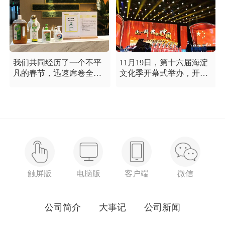
我们共同经历了一个不平
11月19日，第十六届海淀
凡的春节，迅速席卷全国
文化季开幕式举办，开幕
的新型冠状病毒疫情牵动
式以“这一刻 我就是中
着每个人的心，这是一段
国”为主题，充分展现海淀
需要我们万众一心、鼓足
区各界干部群众在区委区
信心的时期，氪空间希望
政府的坚强领导下，在国
和优秀的你们在一起，齐
庆服务保障工作中表现出
心协力，共氪疫情！
的特别讲政治、特别讲团
结、特别讲奉献的一流精
神风貌，以及催人泪下的
感人事迹。
触屏版
电脑版
客户端
微信
公司简介
大事记
公司新闻